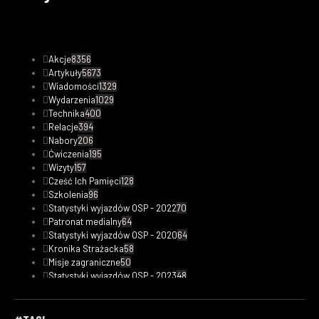
Akcje
8356
Artykuły
5673
Wiadomości
1329
Wydarzenia
1029
Technika
400
Relacje
394
Nabory
206
Ćwiczenia
195
Wizyty
157
Cześć Ich Pamięci
128
Szkolenia
96
Statystyki wyjazdów OSP - 2022
70
Patronat medialny
64
Statystyki wyjazdów OSP - 2020
64
Kronika Strażacka
58
Misje zagraniczne
50
Statystyki wyjazdów OSP - 2023
48
Safety Tips
47
Fotorelacje
33
Kobiety w straży
30