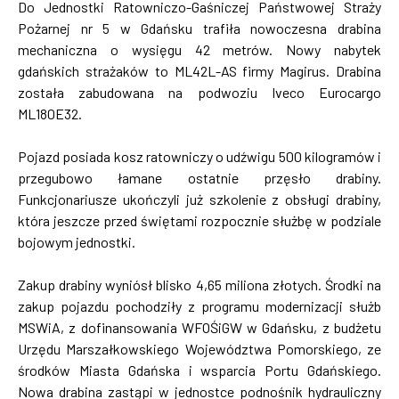
Do Jednostki Ratowniczo-Gaśniczej Państwowej Straży
Pożarnej nr 5 w Gdańsku trafiła nowoczesna drabina
mechaniczna o wysięgu 42 metrów. Nowy nabytek
gdańskich strażaków to ML42L-AS firmy Magirus. Drabina
została zabudowana na podwoziu Iveco Eurocargo
ML180E32.
Pojazd posiada kosz ratowniczy o udźwigu 500 kilogramów i
przegubowo łamane ostatnie przęsło drabiny.
Funkcjonariusze ukończyli już szkolenie z obsługi drabiny,
która jeszcze przed świętami rozpocznie służbę w podziale
bojowym jednostki.
Zakup drabiny wyniósł blisko 4,65 miliona złotych. Środki na
zakup pojazdu pochodziły z programu modernizacji służb
MSWiA, z dofinansowania WFOŚiGW w Gdańsku, z budżetu
Urzędu Marszałkowskiego Województwa Pomorskiego, ze
środków Miasta Gdańska i wsparcia Portu Gdańskiego.
Nowa drabina zastąpi w jednostce podnośnik hydrauliczny