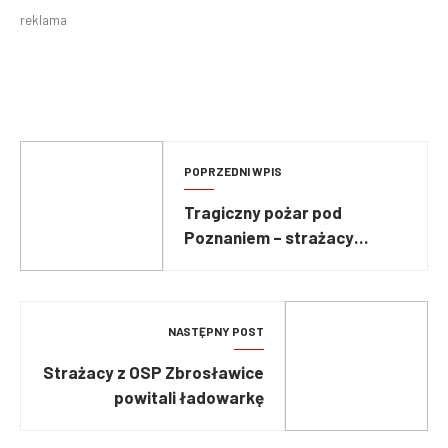
reklama
POPRZEDNI WPIS
Tragiczny pożar pod
Poznaniem – strażacy
znaleźli ciało kobiety i
mężczyzny
NASTĘPNY POST
Strażacy z OSP Zbrosławice
powitali ładowarkę
teleskopową JCB 532-70!