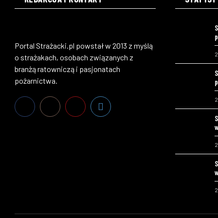
S
p
Portal Strażacki.pl powstał w 2013 z myślą
2
o strażakach, osobach związanych z
branżą ratowniczą i pasjonatach
S
pożarnictwa.
p
2
S
w
2
S
w
2