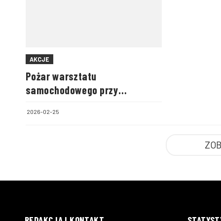
AKCJE
Pożar warsztatu
samochodowego przy
warszawskim areszcie
2026-02-25
śledczym
ZOB
REDAKCJA I KONTAKT
STATYST