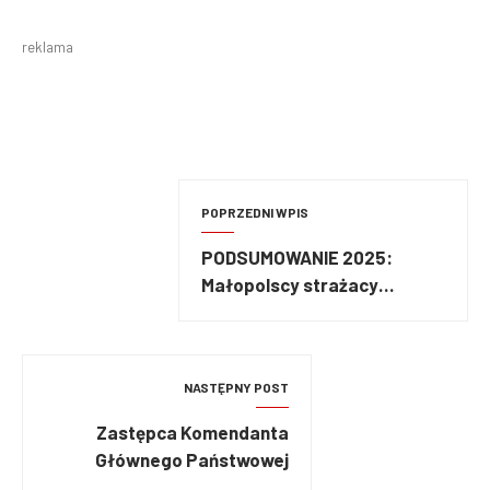
reklama
POPRZEDNI WPIS
PODSUMOWANIE 2025:
Małopolscy strażacy
podsumowali rok
NASTĘPNY POST
Zastępca Komendanta
Głównego Państwowej
Straży Pożarnej odwołany