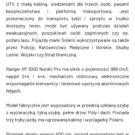
UTV z małą kabiną, siedzeniami dla trzech osób, pasami
bezpieczeństwa i platformą transportową. Jest
przeznaczony do transportu ludzi i sprzętu w trudno
dostępny teren, może być używany podczas działań
ewakuacyjnych, poszukiwań osób zaginionych czy np.
pożaru lasu. Pojazdy marki Solaris wykorzystywane są także
przez Policję, Ratownictwo Medyczne i Górskie, Służby
Leśne, Wojsko czy Straż Graniczną.
Ranger XP 1000 Nordic Pro ma silnik o pojemności 999 cm3,
napęd 2×4 i 4×4, mechanizm różnicowy, elektroniczne
wspomaganie kierownicy i terenowe opony na aluminiowych
felgach.
Model fabrycznie jest wyposażony w przednią szklaną szybę
z wycieraczką, tylną szybę, pełne drzwi Poly i dach. Posiada
trzy tryby jazdy, ma ogrzewaną kabinę i wyciągarkę Polaris.
Promień skrętu wynosi 400 cm, pojazd wyposażony jest w