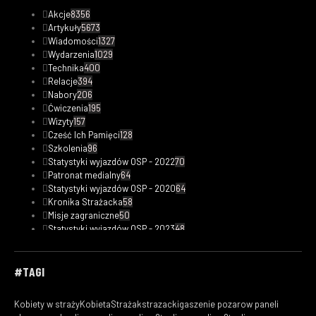
Akcje
8356
Artykuły
5673
Wiadomości
1327
Wydarzenia
1029
Technika
400
Relacje
394
Nabory
206
Ćwiczenia
195
Wizyty
157
Cześć Ich Pamięci
128
Szkolenia
96
Statystyki wyjazdów OSP - 2022
70
Patronat medialny
64
Statystyki wyjazdów OSP - 2020
64
Kronika Strażacka
58
Misje zagraniczne
50
Statystyki wyjazdów OSP - 2023
48
Safety Tips
47
Fotorelacje
33
Kobiety w straży
30
#TAGI
Filmy
29
Ciekawostki pożarnicze
19
Kobiety w straży
KobietaStrażak
strazacki
gaszenie pozarow paneli
Statystyki wyjazdów OSP - 2019
18