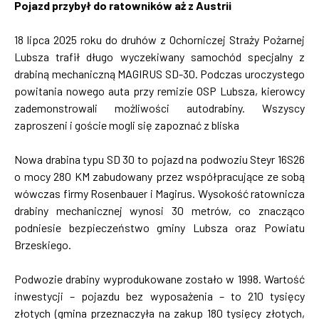
Pojazd przybył do ratowników aż z Austrii
18 lipca 2025 roku do druhów z Ochorniczej Straży Pożarnej
Lubsza trafił długo wyczekiwany samochód specjalny z
drabiną mechaniczną MAGIRUS SD-30. Podczas uroczystego
powitania nowego auta przy remizie OSP Lubsza, kierowcy
zademonstrowali możliwości autodrabiny. Wszyscy
zaproszeni i goście mogli się zapoznać z bliska
Nowa drabina typu SD 30 to pojazd na podwoziu Steyr 16S26
o mocy 280 KM zabudowany przez współpracujące ze sobą
wówczas firmy Rosenbauer i Magirus. Wysokość ratownicza
drabiny mechanicznej wynosi 30 metrów, co znacząco
podniesie bezpieczeństwo gminy Lubsza oraz Powiatu
Brzeskiego.
Podwozie drabiny wyprodukowane zostało w 1998. Wartość
inwestycji – pojazdu bez wyposażenia – to 210 tysięcy
złotych (gmina przeznaczyła na zakup 180 tysięcy złotych,