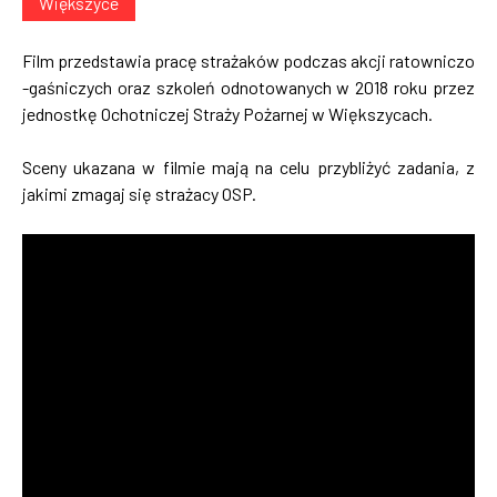
Większyce
Film przedstawia pracę strażaków podczas akcji ratowniczo
-gaśniczych oraz szkoleń odnotowanych w 2018 roku przez
jednostkę Ochotniczej Straży Pożarnej w Większycach.
Sceny ukazana w filmie mają na celu przybliżyć zadania, z
jakimi zmagaj się strażacy OSP.