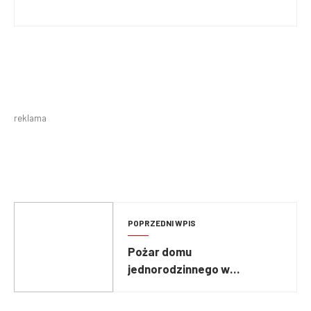
reklama
POPRZEDNI WPIS
Pożar domu
jednorodzinnego w
miejscowości Kobylarnia!