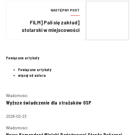
NASTĘPNY POST
[FILM] Pali się zakład
stolarski w miejscowości
Jankowy w powiecie
kępińskim!
Powiązane artykuły
Powiązane artykuły
więcej od autora
Wiadomości
Wyższe świadczenie dla strażaków OSP
2026-02-23
Wiadomości
Nowy Komendant Miejski Państwowej Straży Pożarnej