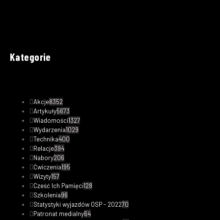
Kategorie
Akcje
8352
Artykuły
5673
Wiadomości
1327
Wydarzenia
1029
Technika
400
Relacje
394
Nabory
206
Ćwiczenia
195
Wizyty
157
Cześć Ich Pamięci
128
Szkolenia
96
Statystyki wyjazdów OSP - 2022
70
Patronat medialny
64