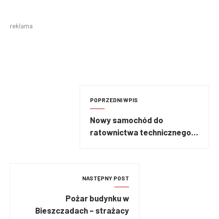
reklama
POPRZEDNI WPIS
Nowy samochód do
ratownictwa technicznego
dla warszawskich strażaków
NASTĘPNY POST
Pożar budynku w
Bieszczadach – strażacy