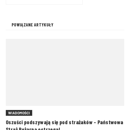
walczyli z ogniem i trudnymi
warunkami pogodowymi
POWIĄZANE ARTYKUŁY
WIADOMOŚCI
Oszuści podszywają się pod strażaków – Państwowa
Straż Pożarna ostrzega!