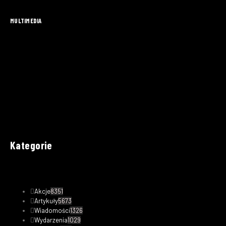
MULTIMEDIA
Kategorie
Akcje
8351
Artykuły
5673
Wiadomości
1326
Wydarzenia
1029