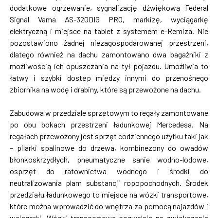
dodatkowe ogrzewanie, sygnalizację dźwiękową Federal
Signal Vama AS-320DIG PRO, markizę, wyciągarkę
elektryczną i miejsce na tablet z systemem e-Remiza. Nie
pozostawiono żadnej niezagospodarowanej przestrzeni,
dlatego również na dachu zamontowano dwa bagażniki z
możliwością ich opuszczania na tył pojazdu. Umożliwia to
łatwy i szybki dostęp między innymi do przenośnego
zbiornika na wodę i drabiny, które są przewożone na dachu.
Zabudowa w przedziale sprzętowym to regały zamontowane
po obu bokach przestrzeni ładunkowej Mercedesa. Na
regałach przewożony jest sprzęt codziennego użytku taki jak
– pilarki spalinowe do drzewa, kombinezony do owadów
błonkoskrzydłych, pneumatyczne sanie wodno-lodowe,
osprzęt do ratownictwa wodnego i środki do
neutralizowania plam substancji ropopochodnych. Środek
przedziału ładunkowego to miejsce na wózki transportowe,
które można wprowadzić do wnętrza za pomocą najazdów i
wciągarki. Wózki transportowe pozwalają na zwiększenie