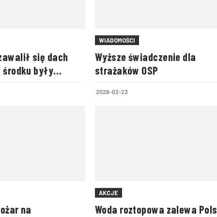
WIADOMOŚCI
zawalił się dach
Wyższe świadczenie dla
w środku były
strażaków OSP
2026-02-23
AKCJE
pożar na
Woda roztopowa zalewa Pol