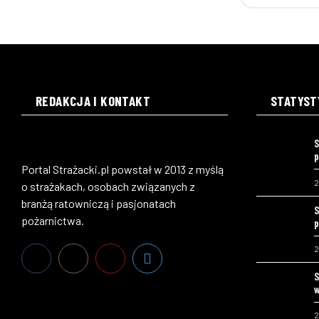
REDAKCJA I KONTAKT
STATYST
S
p
Portal Strażacki.pl powstał w 2013 z myślą
2
o strażakach, osobach związanych z
branżą ratowniczą i pasjonatach
S
pożarnictwa.
p
2
S
w
2