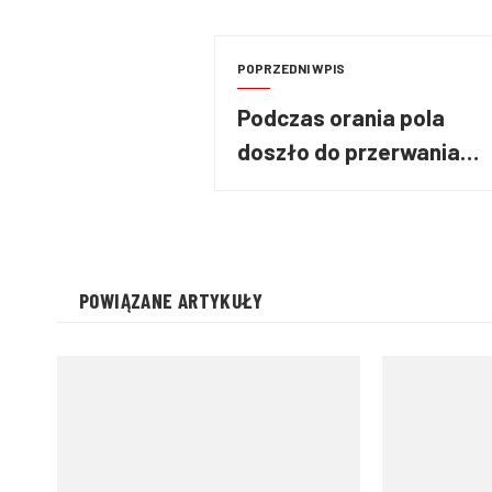
POPRZEDNI WPIS
Podczas orania pola
doszło do przerwania
rury z gazem
POWIĄZANE ARTYKUŁY