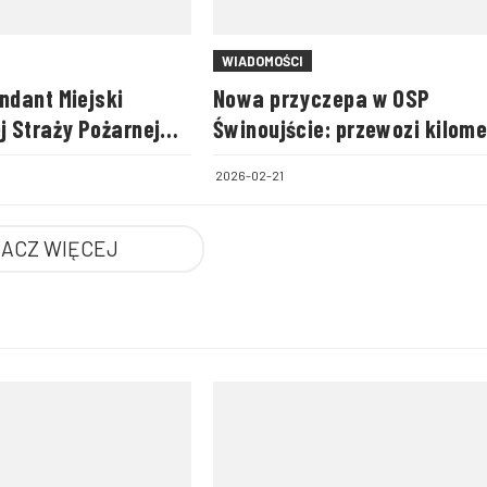
WIADOMOŚCI
dant Miejski
Nowa przyczepa w OSP
 Straży Pożarnej
Świnoujście: przewozi kilome
wku
węży, pompę i worki na pias
2026-02-21
ACZ WIĘCEJ