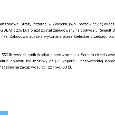
aństwowej Straży Pożarnej w Zwoleniu (woj. mazowieckie) włąc
u GBARt 2,5/16. Pojazd został zabudowany na podwoziu Renault D
 4×2. Zabudowa została wykonana przez kieleckie przedsiębior
i 350 litrowy zbiornik środka pianotwórczego. Sercem układu wo
akup pojazdu był możliwy dzięki wsparciu Mazowieckiej Kom
aczona na zakup wozu to 1 227 540,00 zł.