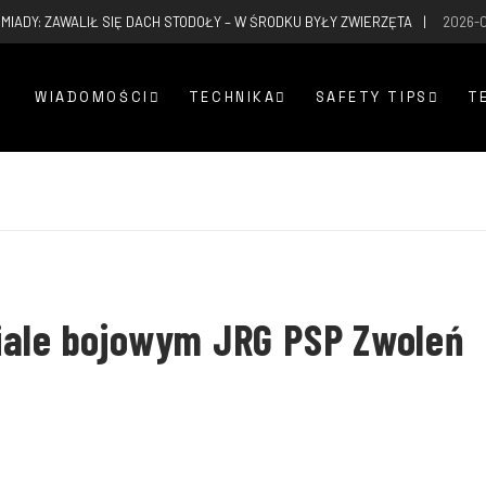
MIADY: ZAWALIŁ SIĘ DACH STODOŁY – W ŚRODKU BYŁY ZWIERZĘTA
2026-
WIADOMOŚCI
TECHNIKA
SAFETY TIPS
T
iale bojowym JRG PSP Zwoleń