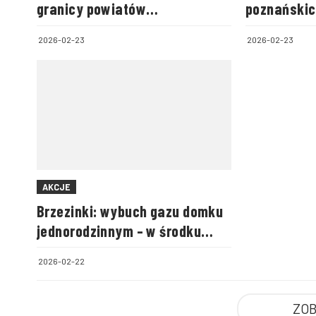
granicy powiatów
poznańskic
biłgorajskiego i zamojskiego
2026-02-23
2026-02-23
AKCJE
Brzezinki: wybuch gazu domku
jednorodzinnym – w środku
była cała rodzina
2026-02-22
ZOB