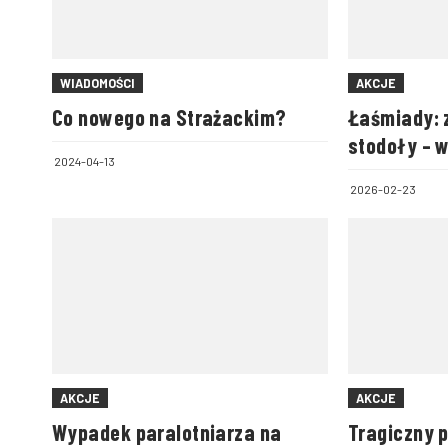
WIADOMOŚCI
AKCJE
Co nowego na Strażackim?
Łaśmiady: 
stodoły – 
2024-04-13
zwierzęta
2026-02-23
AKCJE
AKCJE
Wypadek paralotniarza na
Tragiczny 