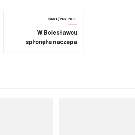
NASTĘPNY POST
W Bolesławcu
spłonęła naczepa
ciężarówki przewożącej
zabawki