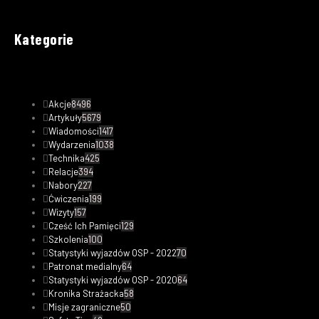
Kategorie
Akcje
8496
Artykuły
5679
Wiadomości
1417
Wydarzenia
1038
Technika
425
Relacje
394
Nabory
227
Ćwiczenia
199
Wizyty
157
Cześć Ich Pamięci
129
Szkolenia
100
Statystyki wyjazdów OSP - 2022
70
Patronat medialny
64
Statystyki wyjazdów OSP - 2020
64
Kronika Strażacka
58
Misje zagraniczne
50