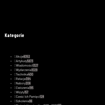
Kategorie
Akcje
8352
Artykuły
5673
Wiadomości
1327
Wydarzenia
1029
Technika
400
Relacje
394
Nabory
206
Ćwiczenia
195
Wizyty
157
Cześć Ich Pamięci
128
Szkolenia
96