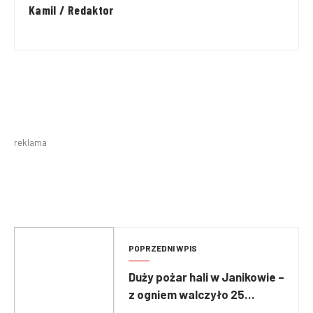
Kamil / Redaktor
reklama
POPRZEDNI WPIS
Duży pożar hali w Janikowie –
z ogniem walczyło 25
zastępów PSP i OSP