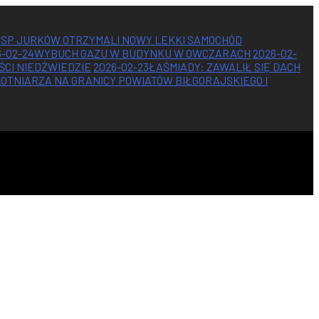
OSP JURKÓW OTRZYMALI NOWY LEKKI SAMOCHÓD
6-02-24
WYBUCH GAZU W BUDYNKU W OWCZARACH
2026-02-
ŚCI NIEDŹWIEDZIE
2026-02-23
ŁAŚMIADY: ZAWALIŁ SIĘ DACH
TNIARZA NA GRANICY POWIATÓW BIŁGORAJSKIEGO I