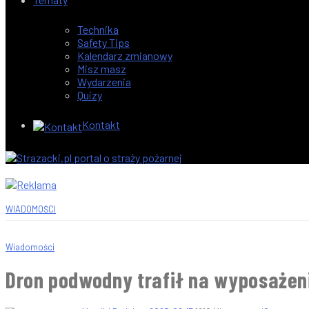
Technika
Safety Tips
Kalendarz zmianowy
Misz masz
Wydarzenia
Quizy
Kontakt
WIADOMOŚCI
Wiadomości
Dron podwodny trafił na wyposażen