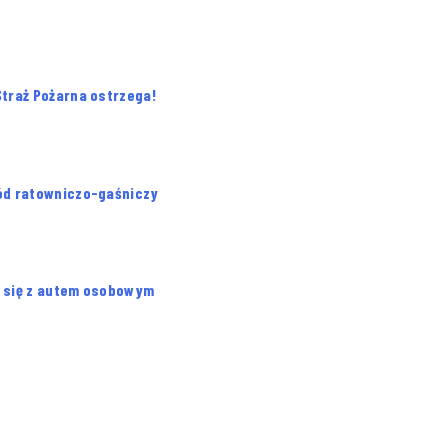
traż Pożarna ostrzega!
ód ratowniczo-gaśniczy
a się z autem osobowym