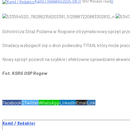
Kamil / Redaktor
2025-08-17
181
0 Minutes read
0
Ochotnicza Straż Pożarna w Rogowie otrzymała nowy sprzęt pr
Strażacy wzbogacili się o dron podwodny TITAN, który może pra
Nowy sprzęt pozwoli na szybkie i efektowne sprawdzanie akwen
Fot.
KSRG OSP Rogów
Facebook
Twitter
WhatsApp
LinkedIn
Email
Link
Kamil / Redaktor