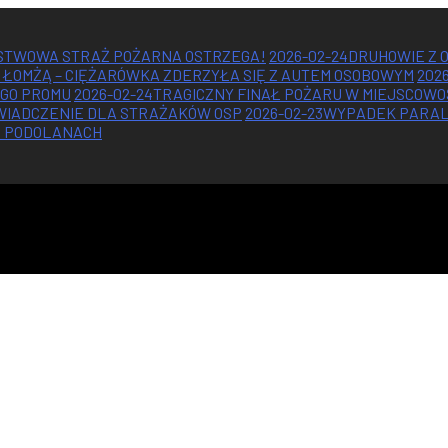
ŃSTWOWA STRAŻ POŻARNA OSTRZEGA!
2026-02-24
DRUHOWIE Z 
 ŁOMŻĄ – CIĘŻARÓWKA ZDERZYŁA SIĘ Z AUTEM OSOBOWYM
202
EGO PROMU
2026-02-24
TRAGICZNY FINAŁ POŻARU W MIEJSCOWO
WIADCZENIE DLA STRAŻAKÓW OSP
2026-02-23
WYPADEK PARALO
H PODOLANACH