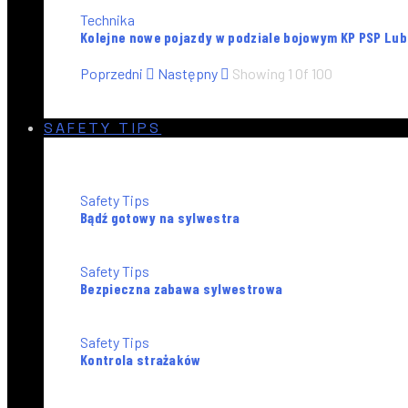
Technika
Kolejne nowe pojazdy w podziale bojowym KP PSP Lu
Poprzedni
Następny
Showing
1
Of
100
SAFETY TIPS
Safety Tips
Bądź gotowy na sylwestra
Safety Tips
Bezpieczna zabawa sylwestrowa
Safety Tips
Kontrola strażaków