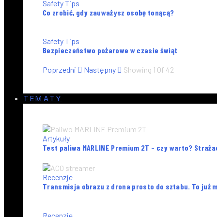
Safety Tips
Co zrobić, gdy zauważysz osobę tonącą?
Safety Tips
Bezpieczeństwo pożarowe w czasie świąt
Poprzedni
Następny
Showing
1
Of
42
TEMATY
Artykuły
Test paliwa MARLINE Premium 2T – czy warto? Strażac
Recenzje
Transmisja obrazu z drona prosto do sztabu. To już m
Recenzje