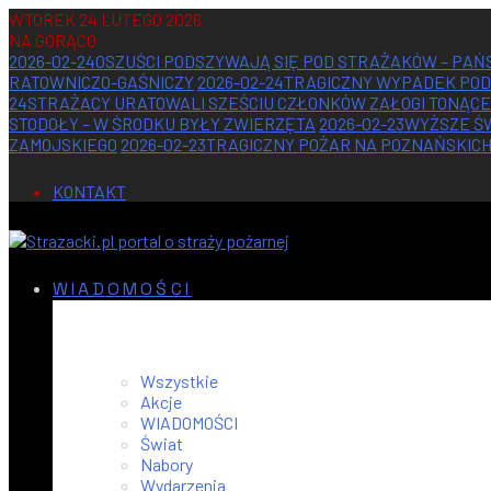
WTOREK 24 LUTEGO 2026
NA GORĄCO
2026-02-24
OSZUŚCI PODSZYWAJĄ SIĘ POD STRAŻAKÓW – PA
RATOWNICZO-GAŚNICZY
2026-02-24
TRAGICZNY WYPADEK POD
24
STRAŻACY URATOWALI SZEŚCIU CZŁONKÓW ZAŁOGI TONĄC
STODOŁY – W ŚRODKU BYŁY ZWIERZĘTA
2026-02-23
WYŻSZE Ś
ZAMOJSKIEGO
2026-02-23
TRAGICZNY POŻAR NA POZNAŃSKIC
KONTAKT
WIADOMOŚCI
Wszystkie
Akcje
WIADOMOŚCI
Świat
Nabory
Wydarzenia