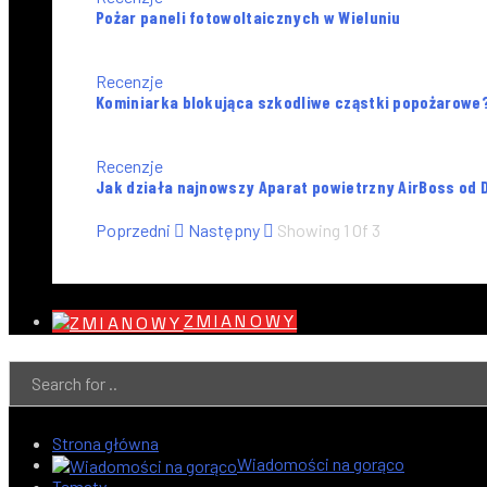
Pożar paneli fotowoltaicznych w Wieluniu
Recenzje
Kominiarka blokująca szkodliwe cząstki popożarowe?
Recenzje
Jak działa najnowszy Aparat powietrzny AirBoss od D
Poprzedni
Następny
Showing
1
Of
3
ZMIANOWY
Strona główna
Wiadomości na gorąco
Tematy