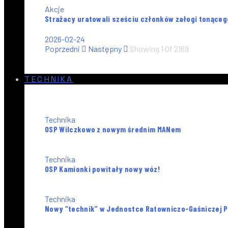
Akcje
Strażacy uratowali sześciu członków załogi tonące
2026-02-24
Poprzedni
Następny
Showing
1
Of
2169
TECHNIKA
Technika
OSP Wilczkowo z nowym średnim MANem
Technika
OSP Kamionki powitały nowy wóz!
Technika
Nowy “technik” w Jednostce Ratowniczo-Gaśniczej P