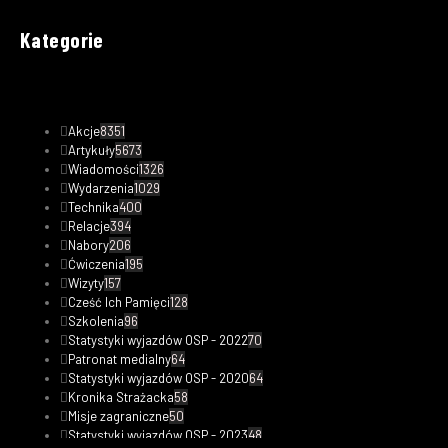
Kategorie
Akcje
8351
Artykuły
5673
Wiadomości
1326
Wydarzenia
1029
Technika
400
Relacje
394
Nabory
206
Ćwiczenia
195
Wizyty
157
Cześć Ich Pamięci
128
Szkolenia
96
Statystyki wyjazdów OSP - 2022
70
Patronat medialny
64
Statystyki wyjazdów OSP - 2020
64
Kronika Strażacka
58
Misje zagraniczne
50
Statystyki wyjazdów OSP - 2023
48