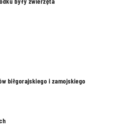
rodku były zwierzęta
w biłgorajskiego i zamojskiego
ch