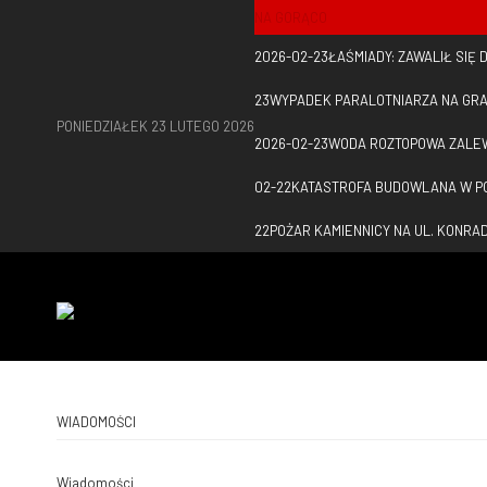
NA GORĄCO
2026-02-23
ŁAŚMIADY: ZAWALIŁ SIĘ
23
WYPADEK PARALOTNIARZA NA GRA
PONIEDZIAŁEK 23 LUTEGO 2026
2026-02-23
WODA ROZTOPOWA ZALE
02-22
KATASTROFA BUDOWLANA W PO
22
POŻAR KAMIENNICY NA UL. KONR
WIADOMOŚCI
Wiadomości