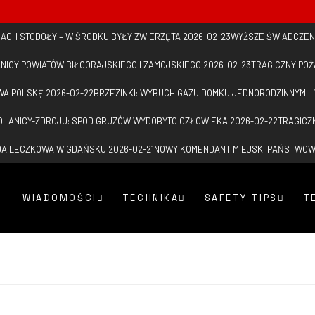
 DACH STODOŁY – W ŚRODKU BYŁY ZWIERZĘTA
2026-02-23
WYŻSZE ŚWIADCZEN
NICY POWIATÓW BIŁGORAJSKIEGO I ZAMOJSKIEGO
2026-02-23
TRAGICZNY PO
WA POLSKĘ
2026-02-22
BRZEZINKI: WYBUCH GAZU DOMKU JEDNORODZINNYM –
LANICY-ZDROJU: SPOD GRUZÓW WYDOBYTO CZŁOWIEKA
2026-02-22
TRAGICZ
ADA LECZKOWA W GDAŃSKU
2026-02-21
NOWY KOMENDANT MIEJSKI PAŃSTWO
WIADOMOŚCI
TECHNIKA
SAFETY TIPS
T