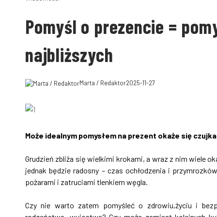
Pomyśl o prezencie = pomy
najbliższych
Marta / Redaktor
2025-11-27
Może idealnym pomysłem na prezent okaże się czujka
Grudzień zbliża się wielkimi krokami, a wraz z nim wiele o
jednak będzie radosny – czas ochłodzenia i przymrozków 
pożarami i zatruciami tlenkiem węgla.
Czy nie warto zatem pomyśleć o zdrowiu,życiu i bezp
rodzeństwa, wujostwa? Czy może zamiast kolejnych ku