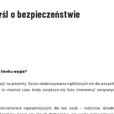
śl o bezpieczeństwie
 tlenku węgla?
kazji na prezenty. Sezon obdarowywania najbliższych nie dla wszyst
to również czas, kiedy zwiększa się ilośc interwencji związany
ieczeństwie najważniejszych dla nas osób – rodziców, dziad
beczków, kapci czy innych drobiazgów, nie warto zainwestow