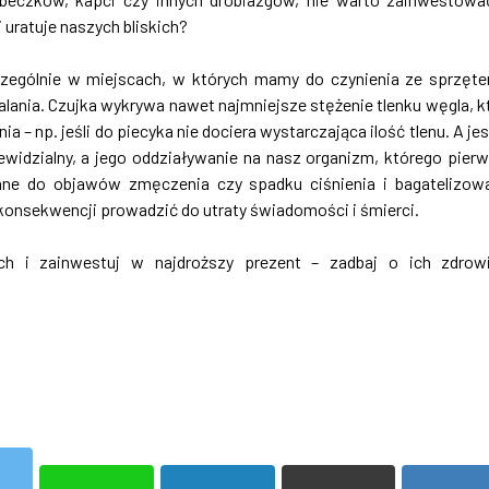
 uratuje naszych bliskich?
czególnie w miejscach, w których mamy do czynienia ze sprzęt
lania. Czujka wykrywa nawet najmniejsze stężenie tlenku węgla, k
– np. jeśli do piecyka nie dociera wystarczająca ilość tlenu. A jes
ewidzialny, a jego oddziaływanie na nasz organizm, którego pier
ane do objawów zmęczenia czy spadku ciśnienia i bagatelizow
 konsekwencji prowadzić do utraty świadomości i śmierci.
ch i zainwestuj w najdroższy prezent – zadbaj o ich zdrow