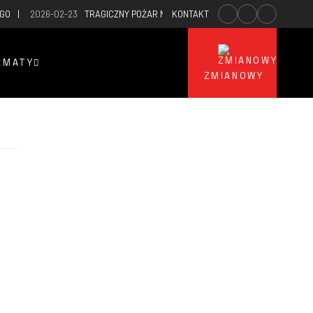
EGO
2026-02-23
TRAGICZNY POŻAR NA POZNAŃSKICH PODOLANACH
KONTAKT
2
EMATY
ZMIANOWY