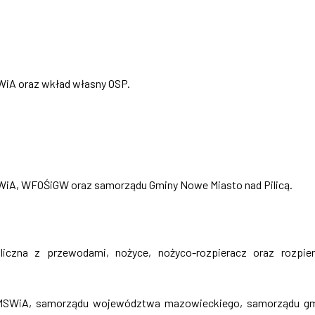
WiA oraz wkład własny OSP.
WiA, WFOŚiGW oraz samorządu Gminy Nowe Miasto nad Pilicą.
iczna z przewodami, nożyce, nożyco-rozpieracz oraz rozpie
h MSWiA, samorządu województwa mazowieckiego, samorządu g