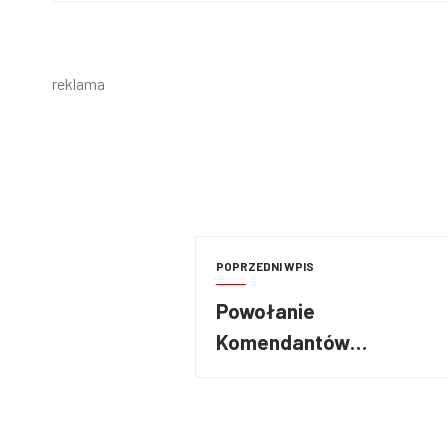
reklama
POPRZEDNI WPIS
Powołanie
Komendantów
Powiatowych PSP w
Sochaczewie i
Wołominie