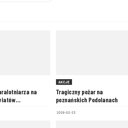
AKCJE
ralotniarza na
Tragiczny pożar na
wiatów
poznańskich Podolanach
ego i zamojskiego
2026-02-23