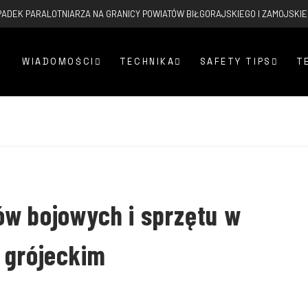
ADEK PARALOTNIARZA NA GRANICY POWIATÓW BIŁGORAJSKIEGO I ZAMOJSKI
WIADOMOŚCI
TECHNIKA
SAFETY TIPS
T
ów bojowych i sprzętu w
 grójeckim