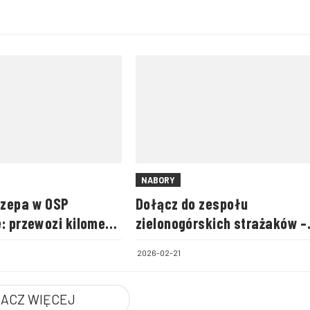
NABORY
zepa w OSP
Dołącz do zespołu
: przewozi kilometr
zielonogórskich strażaków –
 i worki na piasek
trwa nabór do Państwowej
2026-02-21
Straży Pożarnej
ACZ WIĘCEJ