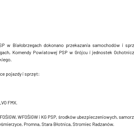
SP w Białobrzegach dokonano przekazania samochodów i spr
gach, Komendy Powiatowej PSP w Grójcu i jednostek Ochotnic
kiego.
ce pojazdy i sprzęt:
LVO FMX.
 NFOŚiGW, WFOŚiGW i KG PSP, środków ubezpieczeniowych, samor
yśmierzyce, Promna, Stara Błotnica, Stromiec Radzanów.