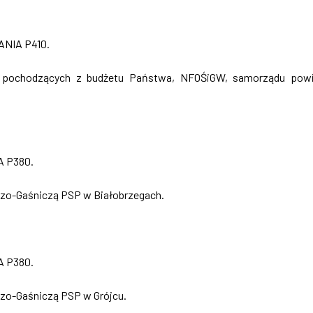
ANIA P410.
h pochodzących z budżetu Państwa, NFOŚiGW, samorządu pow
A P380.
zo-Gaśniczą PSP w Białobrzegach.
A P380.
zo-Gaśniczą PSP w Grójcu.