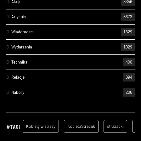
Akcje
8356
Artykuły
5673
Wiadomości
1329
Wydarzenia
1029
Technika
400
Relacje
394
Nabory
206
Ćwiczenia
195
Wizyty
157
#TAGI
Kobiety w straży
KobietaStrażak
strazacki
ga
Cześć Ich Pamięci
128