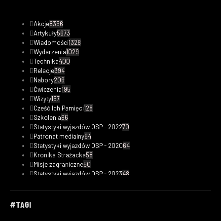
Akcje
8356
Artykuły
5673
Wiadomości
1328
Wydarzenia
1029
Technika
400
Relacje
394
Nabory
206
Ćwiczenia
195
Wizyty
157
Cześć Ich Pamięci
128
Szkolenia
96
Statystyki wyjazdów OSP - 2022
70
Patronat medialny
64
Statystyki wyjazdów OSP - 2020
64
Kronika Strażacka
58
Misje zagraniczne
50
Statystyki wyjazdów OSP - 2023
48
Safety Tips
47
Fotorelacje
33
Kobiety w straży
30
#TAGI
Filmy
29
Ciekawostki pożarnicze
19