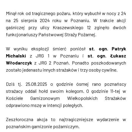
Minął rok od tragicznego pożaru, który wybuchł w nocy z 24
na 25 sierpnia 2024 roku w Poznaniu. W trakcie akcji
gaśniczej przy ulicy Kraszewskiego 12 zginęło dwóch
funkcjonariuszy Państwowej Straży Pożarnej.
W wyniku eksplozji śmierć poniósł
st. ogn. Patryk
Michalski
z JRG 1 w Poznaniu i
st. ogn. Łukasz
Włodarczyk
z JRG 2 Poznań. Ponadto poszkodowanych
zostało jedenastu innych strażaków i trzy osoby cywilne.
Dziś tj. 25.08.2025 o godzinie ósmej rano poznańscy
strażacy oddali hołd swoim kolegom. O godzinie 11-tej w
Kościele Garnizonowym Wielkopolskich Strażaków
odprawiono mszę w intencji poległych.
Zeszłoroczna akcja to najtragiczniejsze wydarzenie w
poznańskim garnizonie pożarniczym.