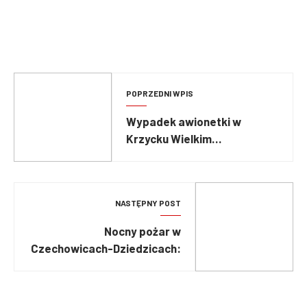
POPRZEDNI WPIS
Wypadek awionetki w
Krzycku Wielkim
(Wielkopolska)
NASTĘPNY POST
Nocny pożar w
Czechowicach-Dziedzicach:
spłonął sklep Netto