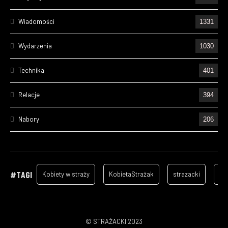
Wiadomości
1331
Wydarzenia
1030
Technika
401
Relacje
394
Nabory
206
Ćwiczenia
195
Wizyty
157
#TAGI
Kobiety w straży
KobietaStrażak
strazacki
ga
Cześć Ich Pamięci
129
Szkolenia
96
© STRAŻACKI 2023