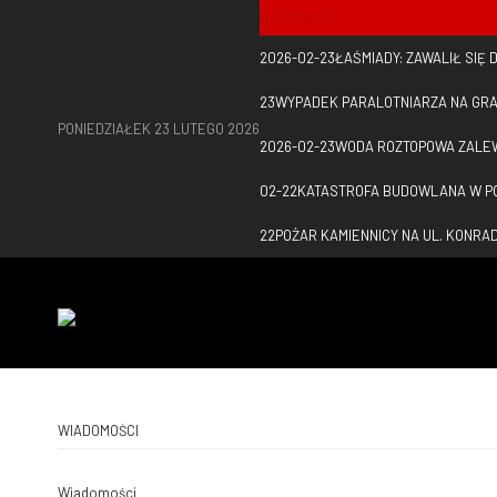
NA GORĄCO
2026-02-23
ŁAŚMIADY: ZAWALIŁ SIĘ
23
WYPADEK PARALOTNIARZA NA GRA
PONIEDZIAŁEK 23 LUTEGO 2026
2026-02-23
WODA ROZTOPOWA ZALE
02-22
KATASTROFA BUDOWLANA W PO
22
POŻAR KAMIENNICY NA UL. KONR
WIADOMOŚCI
Wiadomości