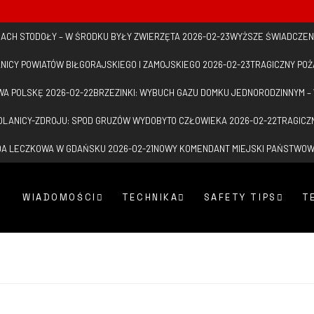
 DACH STODOŁY – W ŚRODKU BYŁY ZWIERZĘTA
2026-02-23
WYŻSZE ŚWIADCZEN
NICY POWIATÓW BIŁGORAJSKIEGO I ZAMOJSKIEGO
2026-02-23
TRAGICZNY PO
WA POLSKĘ
2026-02-22
BRZEZINKI: WYBUCH GAZU DOMKU JEDNORODZINNYM –
LANICY-ZDROJU: SPOD GRUZÓW WYDOBYTO CZŁOWIEKA
2026-02-22
TRAGICZ
ADA LECZKOWA W GDAŃSKU
2026-02-21
NOWY KOMENDANT MIEJSKI PAŃSTWO
WIADOMOŚCI
TECHNIKA
SAFETY TIPS
T