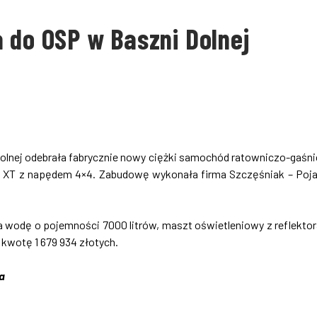
 do OSP w Baszni Dolnej
olnej odebrała fabrycznie nowy ciężki samochód ratowniczo-gaśni
0 XT z napędem 4×4. Zabudowę wykonała firma Szczęśniak – Poj
 wodę o pojemności 7000 litrów, maszt oświetleniowy z reflekto
 kwotę 1 679 934 złotych.
a