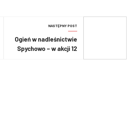
NASTĘPNY POST
Ogień w nadleśnictwie
Spychowo – w akcji 12
zastępów straży
pożarnej