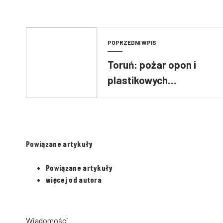
POPRZEDNI WPIS
Toruń: pożar opon i
plastikowych
zbiorników
Powiązane artykuły
Powiązane artykuły
więcej od autora
Wiadomości