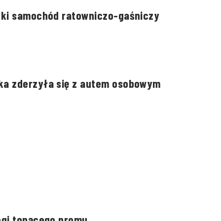
kki samochód ratowniczo-gaśniczy
ka zderzyła się z autem osobowym
ogi tonącego promu