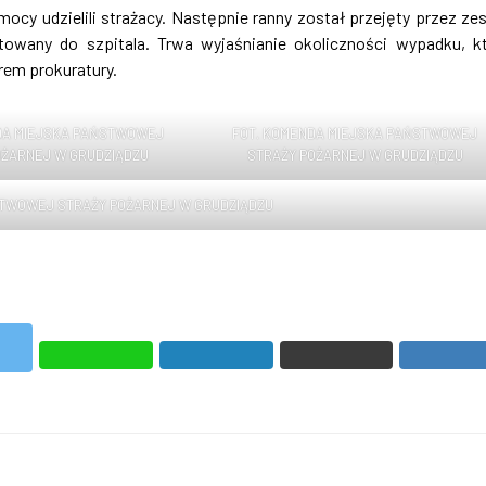
y udzielili strażacy. Następnie ranny został przejęty przez ze
wany do szpitala. Trwa wyjaśnianie okoliczności wypadku, k
rem prokuratury.
DA MIEJSKA PAŃSTWOWEJ
FOT. KOMENDA MIEJSKA PAŃSTWOWEJ
OŻARNEJ W GRUDZIĄDZU
STRAŻY POŻARNEJ W GRUDZIĄDZU
STWOWEJ STRAŻY POŻARNEJ W GRUDZIĄDZU