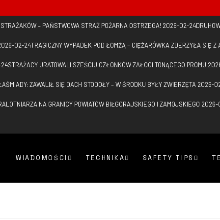
D STRAŻAKÓW – PAŃSTWOWA STRAŻ POŻARNA OSTRZEGA!
2026-02-24
DRUHOW
2026-02-24
TRAGICZNY WYPADEK POD ŁOMŻĄ – CIĘŻARÓWKA ZDERZYŁA SIĘ 
-24
STRAŻACY URATOWALI SZEŚCIU CZŁONKÓW ZAŁOGI TONĄCEGO PROMU
202
ŁAŚMIADY: ZAWALIŁ SIĘ DACH STODOŁY – W ŚRODKU BYŁY ZWIERZĘTA
2026-0
ALOTNIARZA NA GRANICY POWIATÓW BIŁGORAJSKIEGO I ZAMOJSKIEGO
2026-
WIADOMOŚCI
TECHNIKA
SAFETY TIPS
T