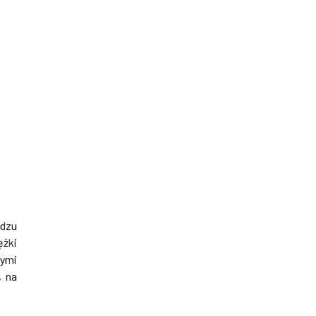
ądzu
ężki
nymi
, na