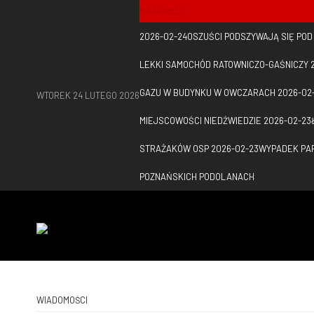
NA GORĄCO
2026-02-24
OSZUŚCI PODSZYWAJĄ SIĘ PO
LEKKI SAMOCHÓD RATOWNICZO-GAŚNICZY
GAZU W BUDYNKU W OWCZARACH
2026-02
WTOREK 24 LUTEGO 2026
MIEJSCOWOŚCI NIEDŹWIEDZIE
2026-02-23
STRAŻAKÓW OSP
2026-02-23
WYPADEK PAR
POZNAŃSKICH PODOLANACH
WIADOMOŚCI