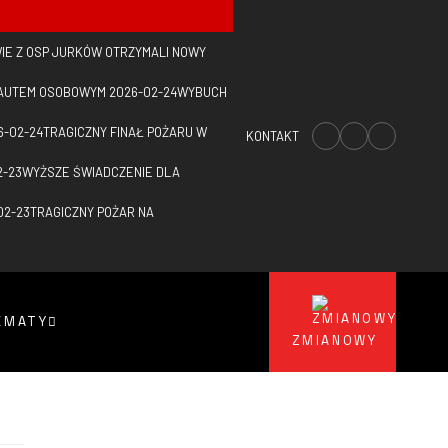
IE Z OSP JURKÓW OTRZYMALI NOWY
Z AUTEM OSOBOWYM
2026-02-24
WYBUCH
6-02-24
TRAGICZNY FINAŁ POŻARU W
KONTAKT
2-23
WYŻSZE ŚWIADCZENIE DLA
02-23
TRAGICZNY POŻAR NA
EMATY
ZMIANOWY