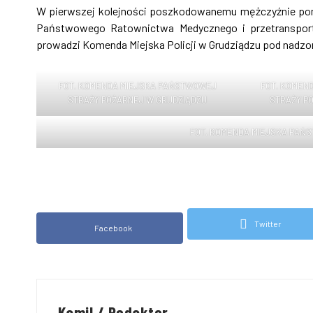
W pierwszej kolejności poszkodowanemu mężczyźnie pomoc
Państwowego Ratownictwa Medycznego i przetransporto
prowadzi Komenda Miejska Policji w Grudziądzu pod nadzo
FOT. KOMENDA MIEJSKA PAŃSTWOWEJ
FOT. KOMEN
STRAŻY POŻARNEJ W GRUDZIĄDZU
STRAŻY P
FOT. KOMENDA MIEJSKA PAŃ
Twitter
Facebook
Kamil / Redaktor