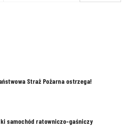
sprzęt ratowniczy od
anonimowego
darczyńcy
Państwowa Straż Pożarna ostrzega!
kki samochód ratowniczo-gaśniczy