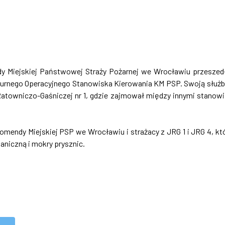
ndy Miejskiej Państwowej Straży Pożarnej we Wrocławiu przeszed
Dyżurnego Operacyjnego Stanowiska Kierowania KM PSP. Swoją służ
Ratowniczo-Gaśniczej nr 1, gdzie zajmował między innymi stanow
mendy Miejskiej PSP we Wrocławiu i strażacy z JRG 1 i JRG 4, kt
niczną i mokry prysznic.