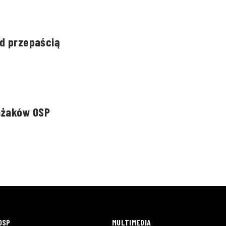
ad przepaścią
ażaków OSP
OSP
MULTIMEDIA