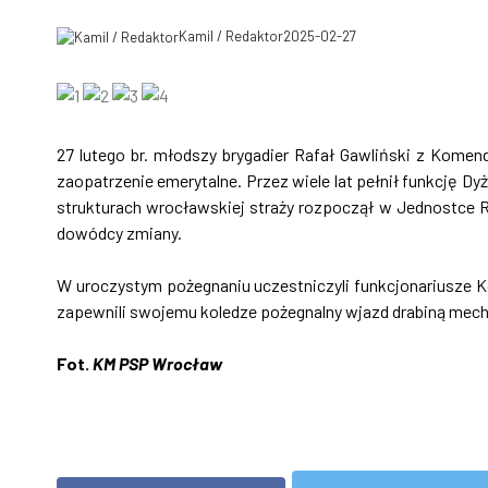
Kamil / Redaktor
2025-02-27
27 lutego br. młodszy brygadier Rafał Gawliński z Kome
zaopatrzenie emerytalne. Przez wiele lat pełnił funkcję 
strukturach wrocławskiej straży rozpoczął w Jednostce 
dowódcy zmiany.
W uroczystym pożegnaniu uczestniczyli funkcjonariusze Ko
zapewnili swojemu koledze pożegnalny wjazd drabiną mecha
Fot.
KM PSP Wrocław