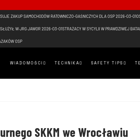
NSUJE ZAKUP SAMOCHODÓW RATOWNICZO-GAŚNICZYCH DLA OSP
2026-03-01
O
 SŁUŻYŁ W JRG JAWOR
2026-03-01
STRAŻACY W SYCYLII W PRAWDZIWEJ BATAL
AŻAKÓW OSP
WIADOMOŚCI
TECHNIKA
SAFETY TIPS
T
żurnego SKKM we Wrocławiu