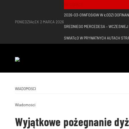
NA GORĄCO
2026-03-01
WFOŚIGW W ŁODZI DOFINA
PONIEDZIAŁEK 2 MARCA 2026
ŚREDNIEGO MERCEDESA – WCZEŚNIEJ
ŚWIATŁO W PRYWATNYCH AUTACH STR
WIADOMOŚCI
Wiadomości
Wyjątkowe pożegnanie dy