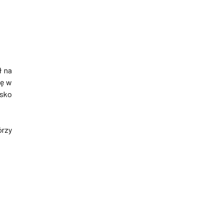
ł na
bę w
isko
órzy