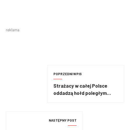
reklama
POPRZEDNI WPIS
Strażacy w całej Polsce
oddadzą hołd poległym
kolegom z Poznania
NASTĘPNY POST