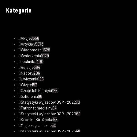
Kategorie
Akcje
8356
Artykuły
5673
Wiadomości
1329
Wydarzenia
1029
Technika
400
Relacje
394
Nabory
206
Ćwiczenia
195
Wizyty
157
Cześć Ich Pamięci
128
Szkolenia
96
Statystyki wyjazdów OSP - 2022
70
Patronat medialny
64
Statystyki wyjazdów OSP - 2020
64
Kronika Strażacka
58
Misje zagraniczne
50
Statystyki wyjazdów OSP - 2023
48
Safety Tips
47