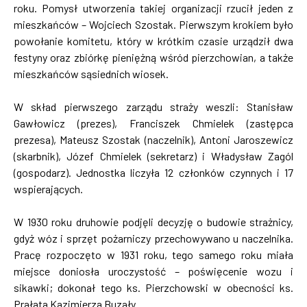
roku. Pomysł utworzenia takiej organizacji rzucił jeden z
mieszkańców – Wojciech Szostak. Pierwszym krokiem było
powołanie komitetu, który w krótkim czasie urządził dwa
festyny oraz zbiórkę pieniężną wśród pierzchowian, a także
mieszkańców sąsiednich wiosek.
W skład pierwszego zarządu straży weszli: Stanisław
Gawłowicz (prezes), Franciszek Chmielek (zastępca
prezesa), Mateusz Szostak (naczelnik), Antoni Jaroszewicz
(skarbnik), Józef Chmielek (sekretarz) i Władysław Zagól
(gospodarz). Jednostka liczyła 12 członków czynnych i 17
wspierających.
W 1930 roku druhowie podjęli decyzję o budowie strażnicy,
gdyż wóz i sprzęt pożarniczy przechowywano u naczelnika.
Pracę rozpoczęto w 1931 roku, tego samego roku miała
miejsce doniosła uroczystość – poświęcenie wozu i
sikawki; dokonał tego ks. Pierzchowski w obecności ks.
Prałata Kazimierza Buzały.