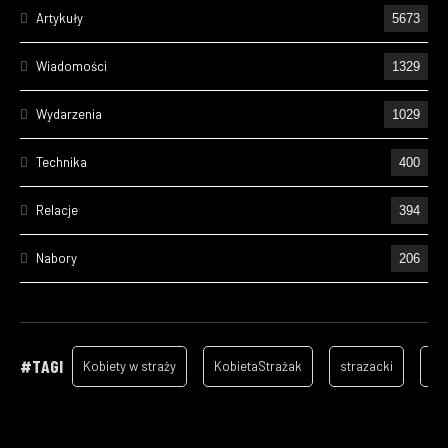
Artykuły
5673
Wiadomości
1329
Wydarzenia
1029
Technika
400
Relacje
394
Nabory
206
Ćwiczenia
195
Wizyty
157
#TAGI
Kobiety w straży
KobietaStrażak
strazacki
ga
Cześć Ich Pamięci
128