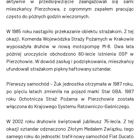
aktywnie w przedsięwzięcie zaangażowali się sami
mieszkańcy Pierzchowa, z ogromnym zapałem pracując
często do późnych godzin wieczornych.
W 1985 roku nastąpiło przekazanie obiektu strażakom. Z tej
okazji, Komenda Wojewódzka Straży Pożarnych w Krakowie
wyposażyła druhów w nową motopompę M-8. Dwa lata
później uroczyście obchodzono 60-lecie istnienia OSP w
Pierzchowie. W dowód zasług i podziękowania, mieszkańcy
ufundowali strażakom piękny haftowany sztandar.
Pierwszy samochód – Żuk jednostka otrzymała w 1987 roku,
po pięciu latach zmieniła na pojazd marki Star GBA. 1997
roku Ochotnicza Straż Pożarna w Pierzchowie została
włączona do Krajowego Systemu Ratowniczo-Gaśniczego.
W 2002 roku druhowie świętowali jubileusz 75-lecia. Z tej
okazji sztandar odznaczono Złotym Medalem Związku, tego
samego roku do jednostki trafił nowy samochód Fiat Ducato