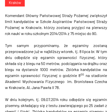
Kraków
Komendant Główny Państwowej Straży Pożarnej zwiększył
limit kandydatów w Szkole Aspirantów Państwowej Straży
Pożarnej w Krakowie, którzy zostaną przyjęci na pierwszy
rok nauki w roku szkolnym 2014/2014 z 75 miejsc do 90.
Tym samym przypominamy, że egzaminy zostaną
przeprowadzone już w najbliższy wtorek, tj. 8 lipca br. W tym
dniu odbędzie się egzamin sprawności fizycznej, który
składa się z biegu na 50 metrów, podciągania na drążku oraz
biegu na dystansie 1000 metrów. Zbiórka kandydatów na
00
egzamin sprawności fizycznej o godzinie 8
na stadionie
Akademii Wychowania Fizycznego im. Bronisława Czecha
w Krakowie, Al. Jana Pawła II 78.
W dniu kolejnym, tj. 09.07.2014 roku odbędzie się egzamin
pisemny, składający się z testu zawierającego po 25 zadań z
chemii i fizyki. Zbiórka kandydatów na egzamin pisemny z