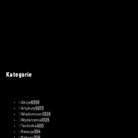
Kategorie
Akcje
8358
Artykuły
5673
Wiadomości
1329
Wydarzenia
1029
Technika
400
Relacje
394
Nabory
206