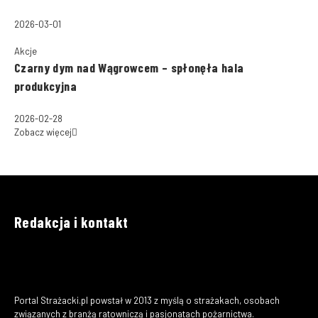
2026-03-01
Akcje
Czarny dym nad Wągrowcem – spłonęła hala
produkcyjna
2026-02-28
Zobacz więcej
Redakcja i kontakt
Portal Strażacki.pl powstał w 2013 z myślą o strażakach, osobach
związanych z branżą ratowniczą i pasjonatach pożarnictwa.