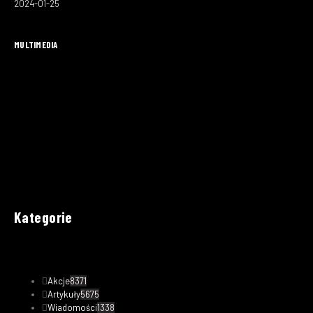
2024-01-25
MULTIMEDIA
Kategorie
Akcje
8371
Artykuły
5675
Wiadomości
1338