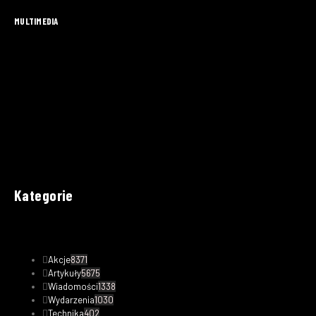
MULTIMEDIA
Kategorie
Akcje
8371
Artykuły
5675
Wiadomości
1338
Wydarzenia
1030
Technika
402