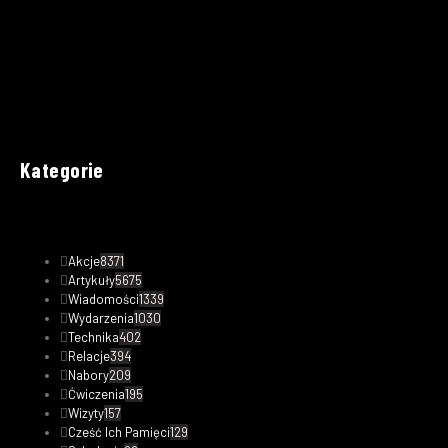
Kategorie
Akcje
8371
Artykuły
5675
Wiadomości
1339
Wydarzenia
1030
Technika
402
Relacje
394
Nabory
209
Ćwiczenia
195
Wizyty
157
Cześć Ich Pamięci
129