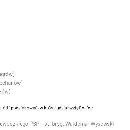
ęgrów)
Ciechanów)
zków)
ód i podziękowań, w której udział wzięli m.in.:
wódzkiego PSP – st. bryg. Waldemar Wysowski