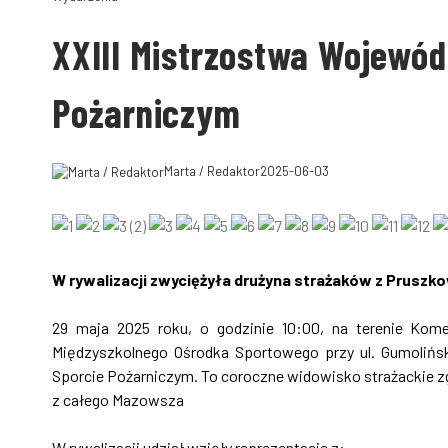
XXIII Mistrzostwa Wojewó
Pożarniczym
Marta / Redaktor
2025-06-03
W rywalizacji zwyciężyła drużyna strażaków z Pruszk
29 maja 2025 roku, o godzinie 10:00, na terenie Ko
Międzyszkolnego Ośrodka Sportowego przy ul. Gumolińs
Sporcie Pożarniczym. To coroczne widowisko strażackie z
z całego Mazowsza
W rywalizacji udział wzięły reprezentacje z: