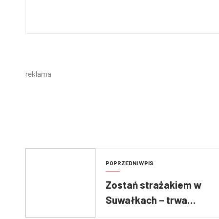
reklama
POPRZEDNI WPIS
Zostań strażakiem w
Suwałkach – trwa
nabór na stanowisko