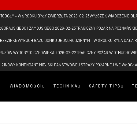
 STODOŁY – W ŚRODKU BYŁY ZWIERZĘTA
2026-02-23
WYŻSZE ŚWIADCZENIE DL
ŁGORAJSKIEGO I ZAMOJSKIEGO
2026-02-23
TRAGICZNY POŻAR NA POZNAŃSKI
RZEZINKI: WYBUCH GAZU DOMKU JEDNORODZINNYM – W ŚRODKU BYŁA CAŁA 
GRUZÓW WYDOBYTO CZŁOWIEKA
2026-02-22
TRAGICZNY POŻAR W OTMUCHOWI
-21
NOWY KOMENDANT MIEJSKI PAŃSTWOWEJ STRAŻY POŻARNEJ WE WŁOCŁ
WIADOMOŚCI
TECHNIKA
SAFETY TIPS
T