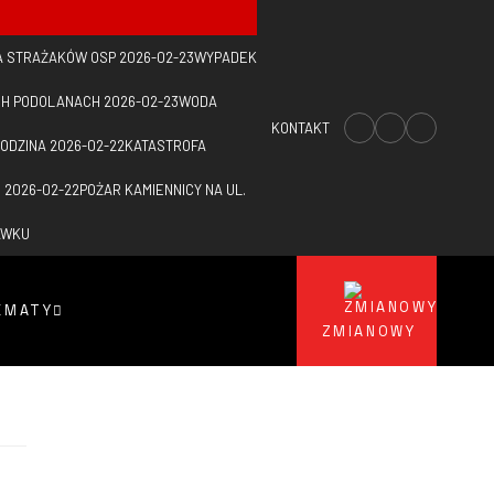
A STRAŻAKÓW OSP
2026-02-23
WYPADEK
CH PODOLANACH
2026-02-23
WODA
KONTAKT
RODZINA
2026-02-22
KATASTROFA
E
2026-02-22
POŻAR KAMIENNICY NA UL.
AWKU
EMATY
ZMIANOWY