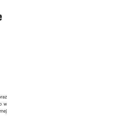
e
oraz
go w
rnej