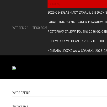
NA GORĄCO
2026-02-23
ŁAŚMIADY: ZAWALIŁ SIĘ DACH
PARALOTNIARZA NA GRANICY POWIATÓW BI
WTOREK 24 LUTEGO 2026
ROZTOPOWA ZALEWA POLSKĘ
2026-02-22
B
BUDOWLANA W POLANICY-ZDROJU: SPOD 
KONRADA LECZKOWA W GDAŃSKU
2026-02
WYDARZENIA
Wydarzenia