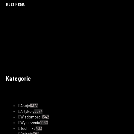
MULTIMEDIA
Kategorie
Akcje
8377
Artykuły
5674
Wiadomości
1342
Wydarzenia
1030
Technika
403