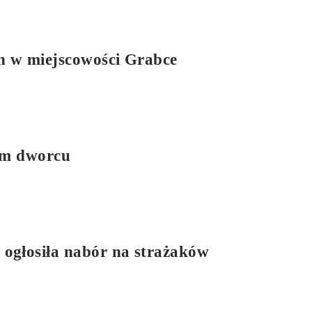
h w miejscowości Grabce
ym dworcu
głosiła nabór na strażaków