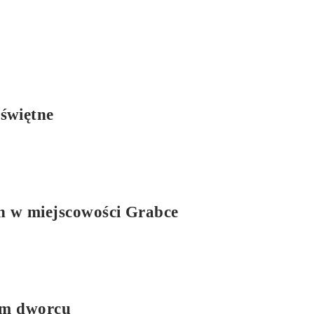
świętne
h w miejscowości Grabce
ym dworcu