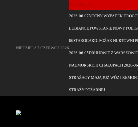
NA GORĄCO
2026-06-07
NOCNY WYPADEK DROGOW
ŁUBIANCE POWSTANIE NOWY POLI
06
STAROGARD: POŻAR HURTOWNI 
NIEDZIELA 7 CZERWCA 2026
2026-06-05
DRUHOWIE Z WARSZOWIC
NADMORSKICH CHAŁUPACH
2026-06
STRAŻACY MAJĄ JUŻ WÓZ I REMON
STRAŻY POŻARNEJ