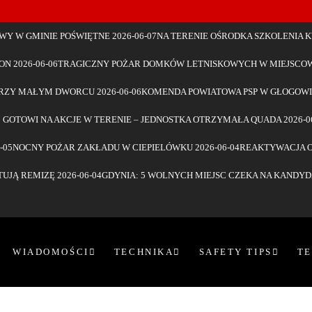
Y W GMINIE POŚWIĘTNE
2026-06-07
NA TERENIE OŚRODKA SZKOLENIA K
GON
2026-06-06
TRAGICZNY POŻAR DOMKÓW LETNISKOWYCH W MIEJSCO
PRZY MAŁYM DWORCU
2026-06-06
KOMENDA POWIATOWA PSP W GŁOGOWI
 GOTOWI NA AKCJE W TERENIE – JEDNOSTKA OTRZYMAŁA QUADA
2026-0
-05
NOCNY POŻAR ZAKŁADU W CIEPIELÓWKU
2026-06-04
REAKTYWACJA O
TUJĄ REMIZĘ
2026-06-04
GDYNIA: 5 WOLNYCH MIEJSC CZEKA NA KANDY
WIADOMOŚCI
TECHNIKA
SAFETY TIPS
T