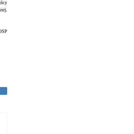
ańcy
nej.
 OSP