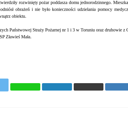
 potwierdziły rozwinięty pożar poddasza domu jednorodzinnego. Mieszk
 odniósł obrażeń i nie było konieczności udzielania pomocy medycz
nątrz obiektu.
czych Państwowej Straży Pożarnej nr 1 i 3 w Toruniu oraz druhowie z
P Zławieś Mała.