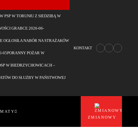
W PSP W TORUNIU Z SIEDZIBĄ W
WOŚCI GRABCE
2026-06-
E OGŁOSIŁA NABÓR NA STRAŻAKÓW
KONTAKT
6-05
PORANNY POŻAR W
SP W BIEDRZYCHOWICACH –
DATÓW DO SŁUŻBY W PAŃSTWOWEJ
EMATY
ZMIANOWY