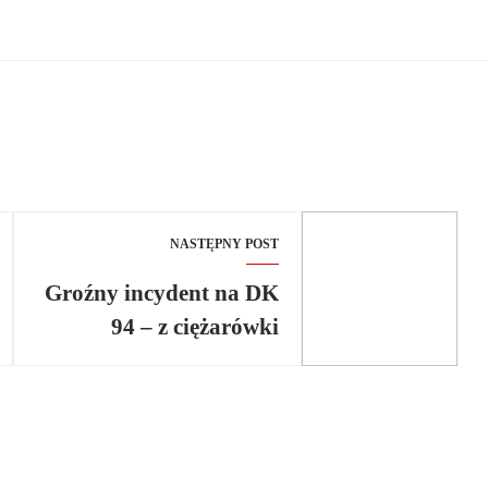
NASTĘPNY POST
Groźny incydent na DK
94 – z ciężarówki
wypadły arkusze blachy