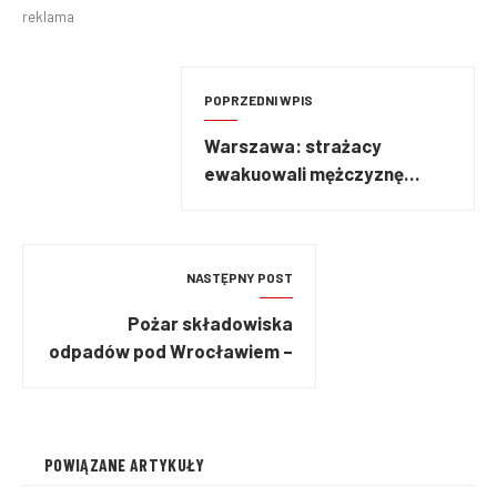
reklama
POPRZEDNI WPIS
Warszawa: strażacy
ewakuowali mężczyznę
uwięzionego w studni
NASTĘPNY POST
Pożar składowiska
odpadów pod Wrocławiem –
akcja trwa już kilkanaście
godzin
POWIĄZANE ARTYKUŁY