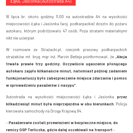
Łąka, Jasionka (Autostrada A4)
16 lipca br. około godziny 11.00 na autostradzie A4 na wysokości
miejscowości Łąka i Jasionka (woj. podkarpackie) doszło do pożaru
autokaru, którym podróżowało 47 osób. Poza stratami materialnymi
nikt nie ucierpiał.
W rozmowie ze Strażacki.pl, rzecznik prasowy podkarpackich
strażaków mł. bryg. mgr inż. Marcin Betleja poinformował, że „
Akcja
trwała prawie trzy godziny. Oczywiście ugaszenie płonącego
autokaru zajęło kilkanaście minut, natomiast później zadaniem
funkcjonariuszy było zabezpieczenie miejsca zdarzania i pomoc
w sprowadzeniu pasażerów z nasypu”
.
Autostrada na wysokości miejscowości Łąka i Jasionka
przez
kilkadziesiąt minut była nieprzejezdna w obu kierunkach
. Policja
kierowała samochody na Drogę Krajową 94.
–
Pasażerowie zostali przewiezieni w bezpieczne miejsce, do
remizy OSP Terliczka, gdzie dalej oczekiwali na transport
–