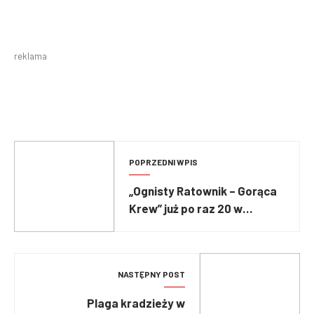
reklama
POPRZEDNI WPIS
„Ognisty Ratownik – Gorąca
Krew” już po raz 20 w
Hucisku [FOTO]
NASTĘPNY POST
Plaga kradzieży w