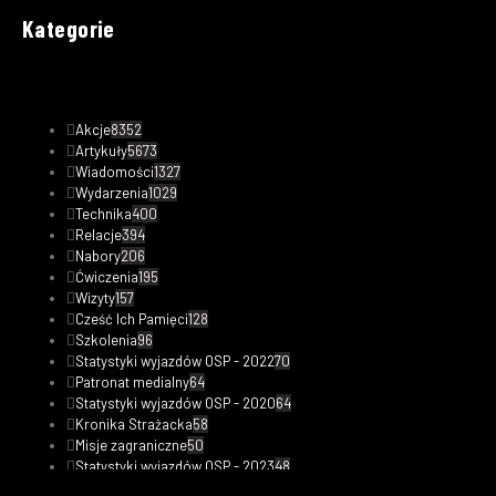
Kategorie
Akcje
8352
Artykuły
5673
Wiadomości
1327
Wydarzenia
1029
Technika
400
Relacje
394
Nabory
206
Ćwiczenia
195
Wizyty
157
Cześć Ich Pamięci
128
Szkolenia
96
Statystyki wyjazdów OSP - 2022
70
Patronat medialny
64
Statystyki wyjazdów OSP - 2020
64
Kronika Strażacka
58
Misje zagraniczne
50
Statystyki wyjazdów OSP - 2023
48
Safety Tips
47