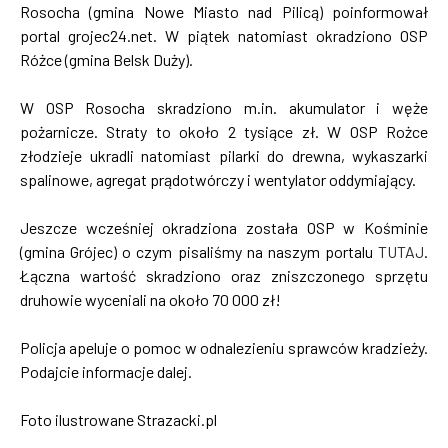
Rosocha (gmina Nowe Miasto nad Pilicą) poinformował
portal grojec24.net. W piątek natomiast okradziono OSP
Różce (gmina Belsk Duży).
W OSP Rosocha skradziono m.in. akumulator i węże
pożarnicze. Straty to około 2 tysiące zł. W OSP Rożce
złodzieje ukradli natomiast pilarki do drewna, wykaszarki
spalinowe, agregat prądotwórczy i wentylator oddymiający.
Jeszcze wcześniej okradziona została OSP w Kośminie
(gmina Grójec) o czym pisaliśmy na naszym portalu
TUTAJ
.
Łączna wartość skradziono oraz zniszczonego sprzętu
druhowie wyceniali na około 70 000 zł!
Policja apeluje o pomoc w odnalezieniu sprawców kradzieży.
Podajcie informacje dalej.
Foto ilustrowane Strazacki.pl