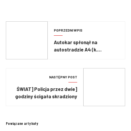
POPRZEDNI WPIS
Autokar spłonął na
autostradzie A4 (k.
Rzeszowa) [FOTO]
NASTĘPNY POST
[ŚWIAT] Policja przez dwie
godziny ścigała skradziony
wóz strażacki!
Powiązane artykuły