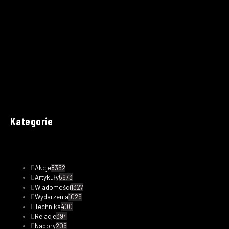
Kategorie
Akcje
8352
Artykuły
5673
Wiadomości
1327
Wydarzenia
1029
Technika
400
Relacje
394
Nabory
206