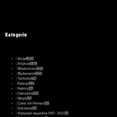
Kategorie
Akcje
8530
Artykuły
5679
Wiadomości
1440
Wydarzenia
1040
Technika
427
Relacje
394
Nabory
231
Ćwiczenia
202
Wizyty
157
Cześć Ich Pamięci
129
Szkolenia
101
Statystyki wyjazdów OSP - 2022
70