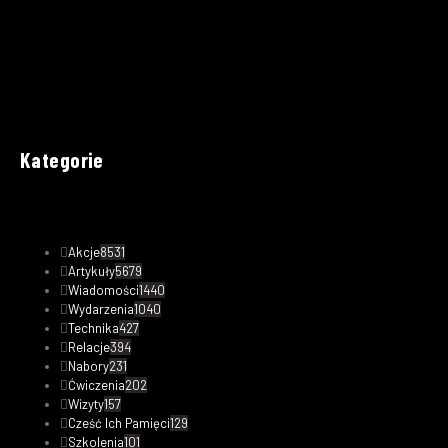
Kategorie
Akcje
8531
Artykuły
5679
Wiadomości
1440
Wydarzenia
1040
Technika
427
Relacje
394
Nabory
231
Ćwiczenia
202
Wizyty
157
Cześć Ich Pamięci
129
Szkolenia
101