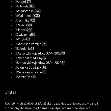
Akcje
8371
Artykuły
5675
Wiadomości
1339
Wydarzenia
1030
Technika
402
Relacje
394
Nabory
209
Ćwiczenia
195
Wizyty
157
Cześć Ich Pamięci
129
Szkolenia
96
Statystyki wyjazdów OSP - 2022
70
Patronat medialny
64
Statystyki wyjazdów OSP - 2020
64
Kronika Strażacka
58
Misje zagraniczne
50
Safety Tips
49
Statystyki wyjazdów OSP - 2023
48
Fotorelacje
33
Kobiety w straży
30
#TAGI
Filmy
29
Ciekawostki pożarnicze
19
Kobiety w straży
KobietaStrażak
strazacki
gaszenie pozarow paneli
Statystyki wyjazdów OSP - 2019
18
slonecznych
paliwa marline
marline 2t
paliwo marline 2t
paliwo
Wasze
16