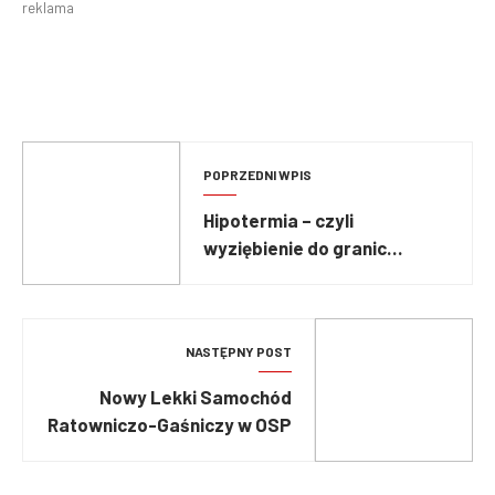
reklama
POPRZEDNI WPIS
Hipotermia – czyli
wyziębienie do granic
możliwości
NASTĘPNY POST
Nowy Lekki Samochód
Ratowniczo-Gaśniczy w OSP
Pustków Żurawski!