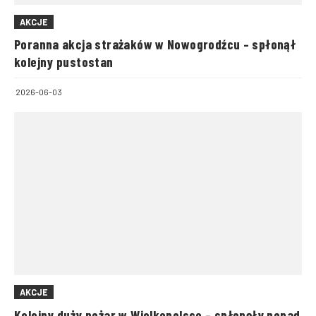
AKCJE
Poranna akcja strażaków w Nowogrodźcu – spłonął
kolejny pustostan
2026-06-03
AKCJE
Kolejny duży pożar w Wielkopolsce – spłonęły ponad