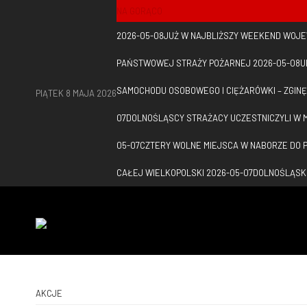
NA GORĄCO
2026-05-08
JUŻ W NAJBLIŻSZY WEEKEND WOJE
PAŃSTWOWEJ STRAŻY POŻARNEJ
2026-05-08
U
SAMOCHODU OSOBOWEGO I CIĘŻARÓWKI – ZGINĘ
PIĄTEK 8 MAJA 2026
07
DOLNOŚLĄSCY STRAŻACY UCZESTNICZYLI W
05-07
CZTERY WOLNE MIEJSCA W NABORZE DO 
CAŁEJ WIELKOPOLSKI
2026-05-07
DOLNOŚLĄSKI
AKCJE