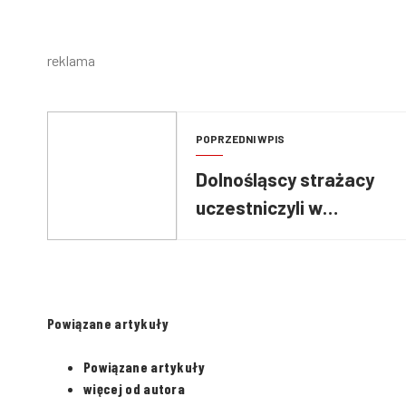
reklama
POPRZEDNI WPIS
Dolnośląscy strażacy
uczestniczyli w
międzynarodowych
zawodach TFA
Powiązane artykuły
Powiązane artykuły
więcej od autora