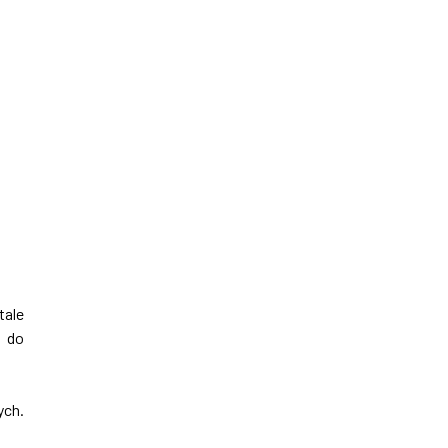
tale
o do
ych.