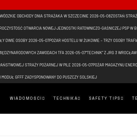
WÓDZKIE OBCHODY DNIA STRAŻAKA W SZCZECINIE
2026-05-08
ZOSTAŃ STRAŻ
ROCZYSTOŚĆ OTWARCIA NOWEJ JEDNOSTKI RATOWNICZO-GAŚNICZEJ PSP W 
ŁY DWIE OSOBY
2026-05-07
POŻAR HOSTELU W ŻUKOWIE – TRZY OSOBY TRAFI
 MIĘDZYNARODOWYCH ZAWODACH TFA
2026-05-07
“TECHNIK” Z JRG 3 WROCŁA
PAŃSTWOWEJ STRAŻY POŻARNEJ W PILE
2026-05-07
POŻAR MAGAZYNU ENERGII
 MODUŁ GFFF ZADYSPONOWANY DO PUSZCZY SOLSKIEJ
WIADOMOŚCI
TECHNIKA
SAFETY TIPS
T