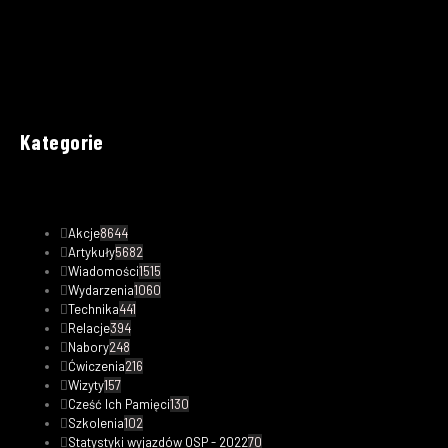
Kategorie
Akcje
8644
Artykuły
5682
Wiadomości
1515
Wydarzenia
1060
Technika
441
Relacje
394
Nabory
248
Ćwiczenia
216
Wizyty
157
Cześć Ich Pamięci
130
Szkolenia
102
Statystyki wyjazdów OSP - 2022
70