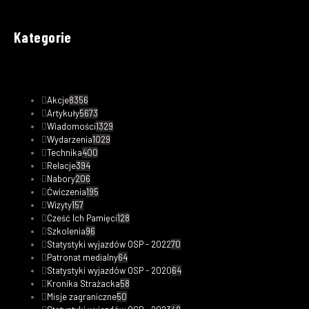
Kategorie
Akcje
8356
Artykuły
5673
Wiadomości
1329
Wydarzenia
1029
Technika
400
Relacje
394
Nabory
206
Ćwiczenia
195
Wizyty
157
Cześć Ich Pamięci
128
Szkolenia
96
Statystyki wyjazdów OSP - 2022
70
Patronat medialny
64
Statystyki wyjazdów OSP - 2020
64
Kronika Strażacka
58
Misje zagraniczne
50