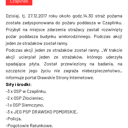
Czaplinek
Dzisiaj, tj. 27.12.2017 roku około godz.14.30 straż pożarna
została zadysponowana do pożaru poddasza w Czaplinku.
Przybyli na miejsce zdarzenia strażacy zastali rozwinięty
pożar poddasza budynku wielorodzinnego. Podczas akcji
jeden ze strażaków został ranny.
Podczas akcji jeden ze strażaków został ranny. ,,W trakcie
akcji ucierpiał jeden ze strażaków, którego uderzyła
spadająca płyta. Został przewieziony na badania, na
szczęście jego życiu nie zagraża niebezpieczeństwo,,
informuje portal Drawskie Strony Internetowe.
Siły i środki:
-3 x OSP w Czaplinku,
-2 x OSP Złocieniec,
-1 x OSP Siemczyno,
-3 x JEG PSP DRAWSKO POMORSKIE,
-Policja,
-Pogotowie Ratunkowe,