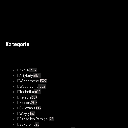
Kategorie
Akcje
8352
Artykuły
5673
Wiadomości
1327
Wydarzenia
1029
Technika
400
Relacje
394
Nabory
206
Ćwiczenia
195
Wizyty
157
Cześć Ich Pamięci
128
Szkolenia
96