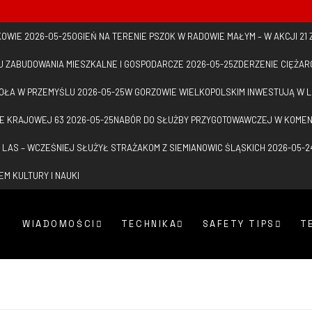
KOWIE
2026-05-25
OGIEŃ NA TERENIE PSZOK W RADOWIE MAŁYM – W AKCJI 2
IU ZABUDOWANIA MIESZKALNE I GOSPODARCZE
2026-05-25
ZDERZENIE CIĘŻARÓ
IOŁA W PRZEMYŚLU
2026-05-25
W GORZOWIE WIELKOPOLSKIM INWESTUJĄ W L
ZE KRAJOWEJ 63
2026-05-25
NABÓR DO SŁUŻBY PRZYGOTOWAWCZEJ W KOMEN
Y LAS – WCZEŚNIEJ SŁUŻYŁ STRAŻAKOM Z SIEMIANOWIC ŚLĄSKICH
2026-05-2
M KULTURY I NAUKI
WIADOMOŚCI
TECHNIKA
SAFETY TIPS
T