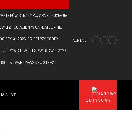
1 ZASTĘPÓW STRAŻY POŻARNEJ
2026-05-
WKI Z POCIĄGIEM W GARBATCE – NIE
OGISTYKĘ
2026-05-25
TRZY OSOBY
KONTAKT
DZIE POWIATOWEJ PSP W OŁAWIE
2026-
4
190 LAT WARSZAWSKIEJ STRAŻY
EMATY
ZMIANOWY