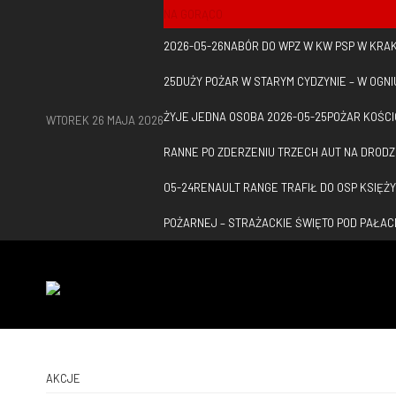
NA GORĄCO
2026-05-26
NABÓR DO WPZ W KW PSP W KRA
25
DUŻY POŻAR W STARYM CYDZYNIE – W OGN
ŻYJE JEDNA OSOBA
2026-05-25
POŻAR KOŚC
WTOREK 26 MAJA 2026
RANNE PO ZDERZENIU TRZECH AUT NA DROD
05-24
RENAULT RANGE TRAFIŁ DO OSP KSIĘŻ
POŻARNEJ – STRAŻACKIE ŚWIĘTO POD PAŁACE
AKCJE