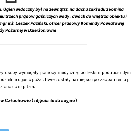
ek. Ogień widoczny był na zewnątrz, na dachu zakładu z komina
iu trzech prądów gaśniczych wody: dwóch do wnętrza obiektu i
 mgr inż. Leszek Paziński, oficer prasowy Komendy Powiatowej
ży Pożarnej w Dzierżoniowie
rzy osoby wymagały pomocy medycznej po lekkim podtruciu dy
dzielnie ugasić pożar. Dwie zostały na miejscu po zaopatrzeniu p
iono do szpitala.
jw Człuchowi
e (zdjęcia ilustracyjne)