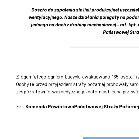
Doszło do zapalenia się linii produkcyjnej uszczel
wentylacyjnego. Nasze działania polegały na podan
jednego na dach z drabiny mechanicznej – mł. kpt.
Państwowej Stra
Z ogarniętego ogniem budynlu ewakuowano 165 osób. T
Osoby te przed przyjazdem straży pożarnej próbowały samo
zespół ratownictwa medycznego, natomiast jedną przewiez
Fot.
Komenda PowiatowaPaństwowej Straży Pożarne