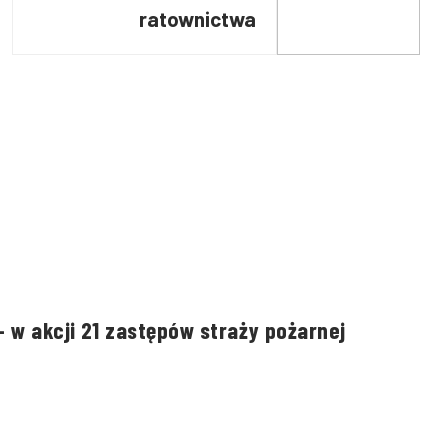
ratownictwa
technicznego w
podziale bojowym JRG
PSP Nowy Targ
 w akcji 21 zastępów straży pożarnej