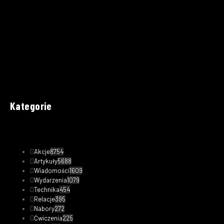
Kategorie
Akcje
8754
Artykuły
5688
Wiadomości
1609
Wydarzenia
1079
Technika
454
Relacje
395
Nabory
272
Ćwiczenia
225