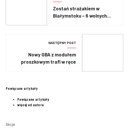
Zostań strażakiem w
Białymstoku – 6 wolnych
miejsc na stanowisko
ratownik kierowca
NASTĘPNY POST
Nowy GBA z modułem
proszkowym trafi w ręce
wrocławskich strażaków
Powiązane artykuły
Powiązane artykuły
więcej od autora
Akcje