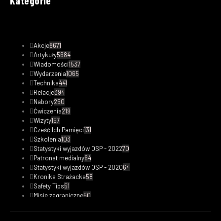
Kategorie
Akcje
8671
Artykuły
5684
Wiadomości
1537
Wydarzenia
1065
Technika
441
Relacje
394
Nabory
250
Ćwiczenia
219
Wizyty
157
Cześć Ich Pamięci
131
Szkolenia
103
Statystyki wyjazdów OSP - 2022
70
Patronat medialny
64
Statystyki wyjazdów OSP - 2020
64
Kronika Strażacka
58
Safety Tips
51
Misje zagraniczne
50
Statystyki wyjazdów OSP - 2023
48
Fotorelacje
33