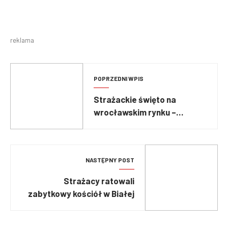
reklama
POPRZEDNI WPIS
Strażackie święto na
wrocławskim rynku –
odznaczenia, awanse i
nadanie sztandaru
NASTĘPNY POST
Strażacy ratowali
zabytkowy kościół w Białej