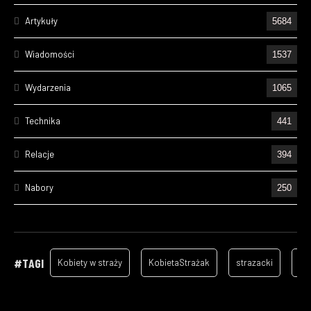
Artykuły
5684
Wiadomości
1537
Wydarzenia
1065
Technika
441
Relacje
394
Nabory
250
Ćwiczenia
219
Wizyty
157
#TAGI
Kobiety w straży
KobietaStrażak
strazacki
ga
Cześć Ich Pamięci
131