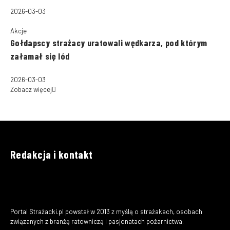
2026-03-03
Akcje
Gołdapscy strażacy uratowali wędkarza, pod którym
załamał się lód
2026-03-03
Zobacz więcej
Redakcja i kontakt
Portal Strażacki.pl powstał w 2013 z myślą o strażakach, osobach
związanych z branżą ratowniczą i pasjonatach pożarnictwa.