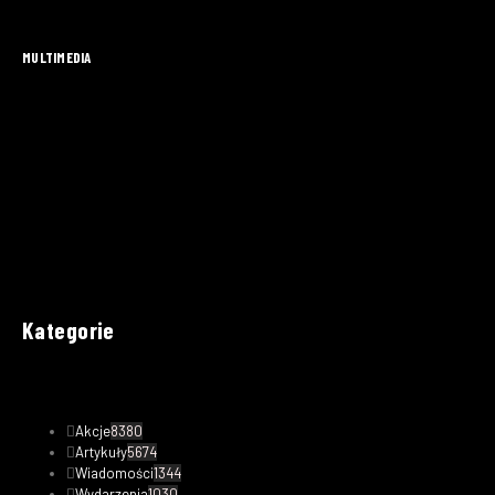
MULTIMEDIA
Kategorie
Akcje
8380
Artykuły
5674
Wiadomości
1344
Wydarzenia
1030