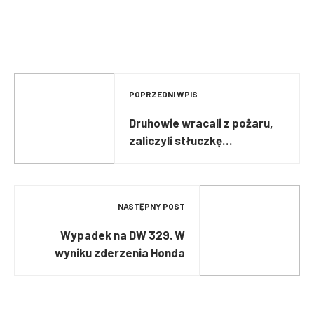
POPRZEDNI WPIS
Druhowie wracali z pożaru,
zaliczyli stłuczkę
podnośnikiem
NASTĘPNY POST
Wypadek na DW 329. W
wyniku zderzenia Honda
została rozerwana!