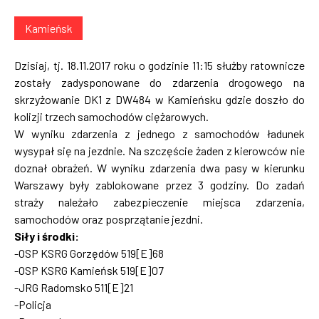
Kamieńsk
Dzisiaj, tj. 18.11.2017 roku o godzinie 11:15 służby ratownicze
zostały zadysponowane do zdarzenia drogowego na
skrzyżowanie DK1 z DW484 w Kamieńsku gdzie doszło do
kolizji trzech samochodów ciężarowych.
W wyniku zdarzenia z jednego z samochodów ładunek
wysypał się na jezdnie. Na szczęście żaden z kierowców nie
doznał obrażeń. W wyniku zdarzenia dwa pasy w kierunku
Warszawy były zablokowane przez 3 godziny. Do zadań
straży należało zabezpieczenie miejsca zdarzenia,
samochodów oraz posprzątanie jezdni.
Siły i środki:
-OSP KSRG Gorzędów 519[E]68
-OSP KSRG Kamieńsk 519[E]07
-JRG Radomsko 511[E]21
-Policja