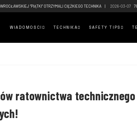
WROCŁAWSKIEJ “PIĄTKI” OTRZYMALI CIĘŻKIEGO TECHNIKA
2026-03-07
7
WIADOMOŚCI
TECHNIKA
SAFETY TIPS
T
ów ratownictwa technicznego
ych!