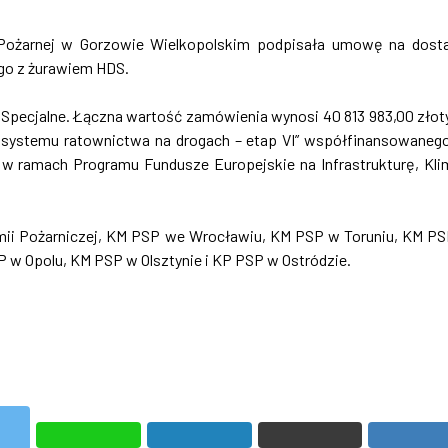
Pożarnej w Gorzowie Wielkopolskim podpisała umowę na dos
go z żurawiem HDS.
Specjalne. Łączna wartość zamówienia wynosi 40 813 983,00 złot
e systemu ratownictwa na drogach – etap VI” współfinansowaneg
 ramach Programu Fundusze Europejskie na Infrastrukturę, Kli
mii Pożarniczej, KM PSP we Wrocławiu, KM PSP w Toruniu, KM P
w Opolu, KM PSP w Olsztynie i KP PSP w Ostródzie.