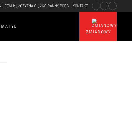
6-LETNI MĘŻCZYZNA CIĘŻKO RANNY PODCZAS POŻARU TRAW
KONTAKT
2026-03-07
EMATY
ZMIANOWY