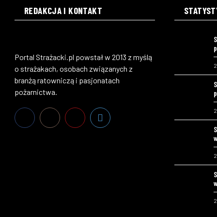
REDAKCJA I KONTAKT
STATYST
S
p
Portal Strażacki.pl powstał w 2013 z myślą
2
o strażakach, osobach związanych z
branżą ratowniczą i pasjonatach
S
pożarnictwa.
p
2
S
w
2
S
w
2