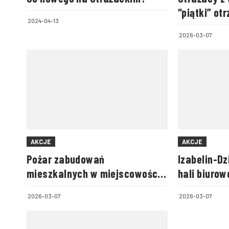
“piątki” ot
2024-04-13
technika
2026-03-07
AKCJE
AKCJE
Pożar zabudowań
Izabelin-D
mieszkalnych w miejscowości
hali biuro
Strzyżów
2026-03-07
2026-03-07