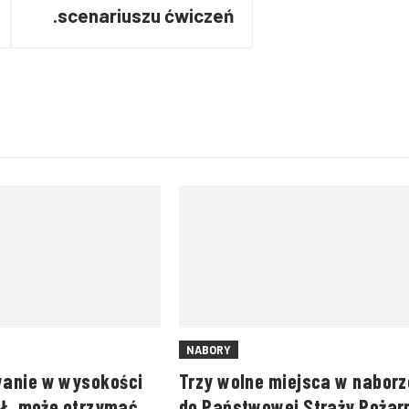
scenariuszu ćwiczeń.
NABORY
anie w wysokości
Trzy wolne miejsca w naborz
zł. może otrzymać
do Państwowej Straży Pożar