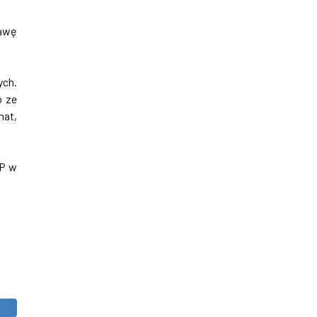
tawę
ych.
o ze
mat,
SP w