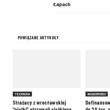
Łapach
POWIĄZANE ARTYKUŁY
TECHNIKA
WIADOMOŚCI
Strażacy z wrocławskiej
Dofinansow
“piątki” otrzymali ciężkiego
do 20 tys. 