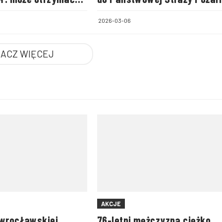
w Biłgoraju
2026-03-06
ACZ WIĘCEJ
AKCJE
 wrocławskiej
76-letni mężczyzna ciężko