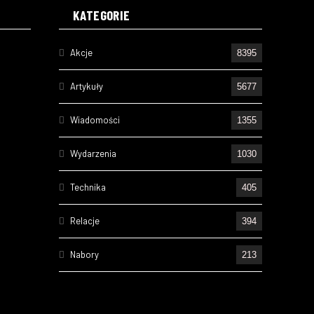
KATEGORIE
Akcje
8395
Artykuły
5677
Wiadomości
1355
Wydarzenia
1030
Technika
405
Relacje
394
Nabory
213
Ćwiczenia
197