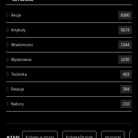
Akcje
8380
Artykuły
5674
Wiadomości
1344
Wydarzenia
1030
Technika
403
Relacje
394
Nabory
210
Ćwiczenia
196
Wizyty
157
#TAGI
Kobiety w straży
KobietaStrażak
strazacki
ga