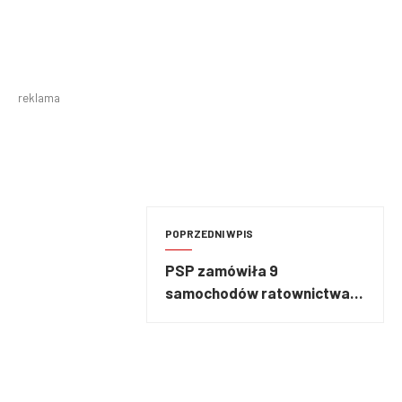
reklama
POPRZEDNI WPIS
PSP zamówiła 9
samochodów ratownictwa
technicznego za ponad 40
milionów złotych!