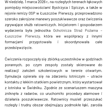
W niedzielę, 1 marca 2026 r., na rozległych terenach łąkowych
pomiędzy miejscowościami Bystrzyca i Spiczyn, a także w
rejonie remizy OSP w Łuszczów Pierwszy, przeprowadzono
szeroko zakrojone manewry poszukiwawcze oraz ćwiczenia
zgrywające służb ratowniczych. Inicjatorem i gospodarzem
wydarzenia była jednostka
Ochotnicza Straż Pożarna –
Łuszczów Pierwszy
, która we współpracy z innymi
formacjami przygotowała i skoordynowała całe
przedsięwzięcie.
Ćwiczenia rozpoczęły się zbiórką uczestników w godzinach
porannych, po czym zespoły zostały skierowane do
realizacji założeń szkoleniowych w terenie otwartym.
Symulacja opierała się na zdarzeniu lotniczym – utracie
kontaktu z lekkim statkiem powietrznym, który wystartował
z lotniska w Świdniku. Zgodnie ze scenariuszem maszyna
zniknęła z radarów, co uruchomiło procedury alarmowe i
działania poszukiwawcze. Ratownicy musieli przeszukać
rozległy i trudny obszar obejmujący podmokłe łąki, zarośla