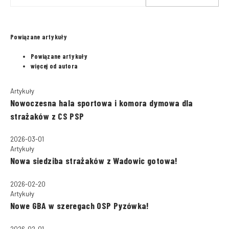
najciekawszych bram ze
strażackich remiz w całej
Polsce
Powiązane artykuły
Powiązane artykuły
więcej od autora
Artykuły
Nowoczesna hala sportowa i komora dymowa dla
strażaków z CS PSP
2026-03-01
Artykuły
Nowa siedziba strażaków z Wadowic gotowa!
2026-02-20
Artykuły
Nowe GBA w szeregach OSP Pyzówka!
2026-02-01