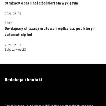
Strażacy oddali hołd żołnierzom wyklętym
2026-03-03
Akcje
Gołdapscy strażacy uratowali wędkarza, pod którym
załamał się lód
2026-03-03
Zobacz więcej
Redakcja i kontakt
Portal Strażacki.pl powstał w 2013 z myślą o strażakach, osobach