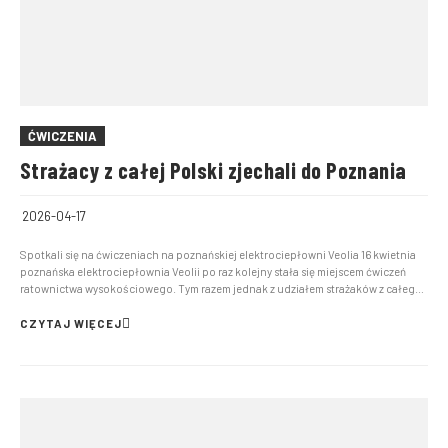
ĆWICZENIA
Strażacy z całej Polski zjechali do Poznania
2026-04-17
Spotkali się na ćwiczeniach na poznańskiej elektrociepłowni Veolia 16 kwietnia
poznańska elektrociepłownia Veolii po raz kolejny stała się miejscem ćwiczeń
ratownictwa wysokościowego. Tym razem jednak z udziałem strażaków z całego
kraju. Warszaty “WIOSNA 2026” to wydarzenie organizowane przez
Specjalistyczną Grupę Ratownictwa Wysok...
CZYTAJ WIĘCEJ