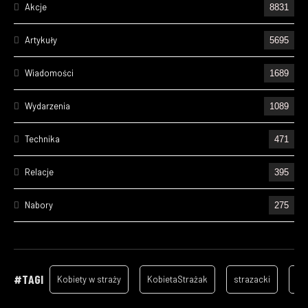
Akcje
8831
Artykuły
5695
Wiadomości
1689
Wydarzenia
1089
Technika
471
Relacje
395
Nabory
275
Ćwiczenia
237
Wizyty
157
#TAGI
Kobiety w straży
KobietaStrażak
strazacki
ga
Cześć Ich Pamięci
132