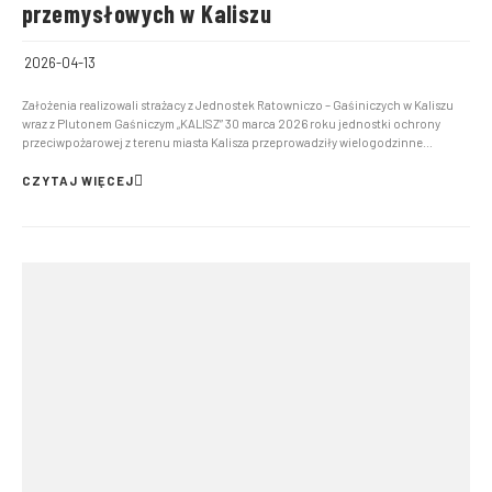
przemysłowych w Kaliszu
2026-04-13
Założenia realizowali strażacy z Jednostek Ratowniczo – Gaśiniczych w Kaliszu
wraz z Plutonem Gaśniczym „KALISZ” 30 marca 2026 roku jednostki ochrony
przeciwpożarowej z terenu miasta Kalisza przeprowadziły wielogodzinne
manewry na terenie zakładów przemysłowych Runotex. Organizacja ćwiczeń
przez Komendę Miejską Państwowej Straży Pożarnej...
CZYTAJ WIĘCEJ