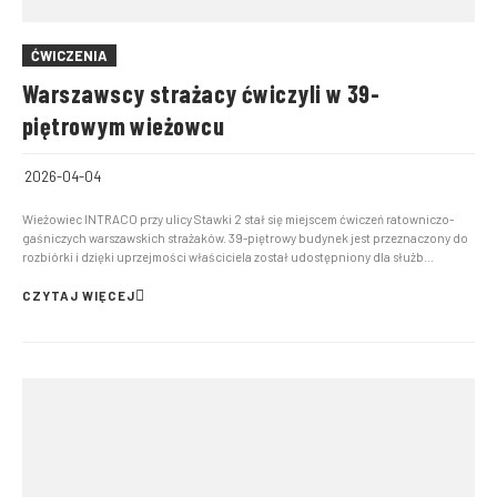
ĆWICZENIA
Warszawscy strażacy ćwiczyli w 39-
piętrowym wieżowcu
2026-04-04
Wieżowiec INTRACO przy ulicy Stawki 2 stał się miejscem ćwiczeń ratowniczo-
gaśniczych warszawskich strażaków. 39-piętrowy budynek jest przeznaczony do
rozbiórki i dzięki uprzejmości właściciela został udostępniony dla służb
ratowniczych. W dniach 30 marca – 1 kwietnia br. funkcjonariusze z JRG 5, JRG 7,
JRG 9 i JRG Akademii Pożarniczej ć...
CZYTAJ WIĘCEJ