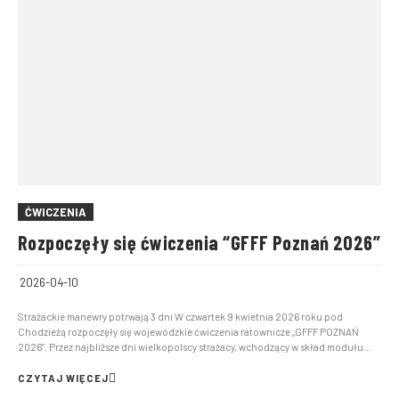
ĆWICZENIA
Rozpoczęły się ćwiczenia “GFFF Poznań 2026”
2026-04-10
Strażackie manewry potrwają 3 dni W czwartek 9 kwietnia 2026 roku pod
Chodzieżą rozpoczęły się wojewódzkie ćwiczenia ratownicze „GFFF POZNAŃ
2026”. Przez najbliższe dni wielkopolscy strażacy, wchodzący w skład modułu
GFFF Poznań, będą doskonalić taktykę zwalczania pożarów na terenach
niezurbanizowanych. Formacja ta jest przygotowana przede wsz...
CZYTAJ WIĘCEJ