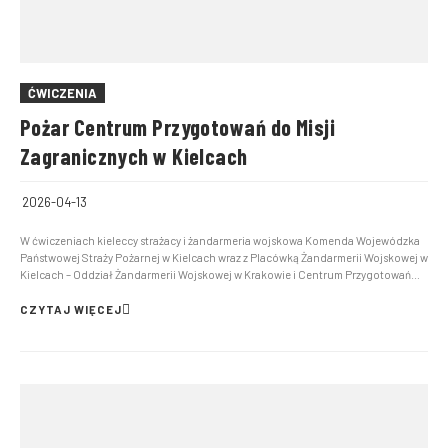
ĆWICZENIA
Pożar Centrum Przygotowań do Misji
Zagranicznych w Kielcach
2026-04-13
W ćwiczeniach kieleccy strażacy i żandarmeria wojskowa Komenda Wojewódzka
Państwowej Straży Pożarnej w Kielcach wraz z Placówką Żandarmerii Wojskowej w
Kielcach – Oddział Żandarmerii Wojskowej w Krakowie i Centrum Przygotowań
Misji Zagranicznych w Kielcach zorganizowali ćwiczenia, których scenariusz
zakładał wybuch pożaru w jednym z budy...
CZYTAJ WIĘCEJ