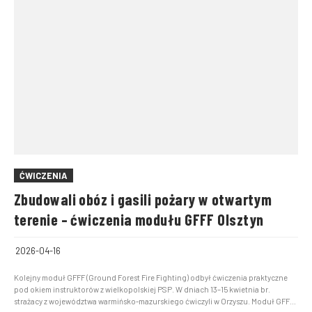
ĆWICZENIA
Zbudowali obóz i gasili pożary w otwartym
terenie – ćwiczenia modułu GFFF Olsztyn
2026-04-16
Kolejny moduł GFFF (Ground Forest Fire Fighting) odbył ćwiczenia praktyczne
pod okiem instruktorów z wielkopolskiej PSP. W dniach 13–15 kwietnia br.
strażacy z województwa warmińsko-mazurskiego ćwiczyli w Orzyszu. Moduł GFFF