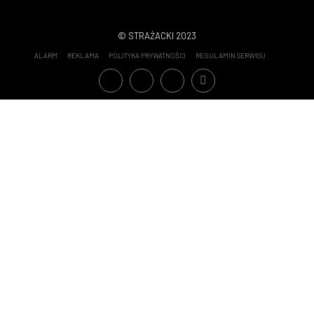
Szkolenia
105
© STRAŻACKI 2023
ALARM
REKLAMA
POLITYKA PRYWATNOŚCI
REGULAMIN SERWISU
Statystyki wyjazdów OSP - 2022
70
Patronat medialny
65
Statystyki wyjazdów OSP - 2020
64
Kronika Strażacka
59
Safety Tips
58
Misje zagraniczne
50
Statystyki wyjazdów OSP - 2023
48
Fotorelacje
33