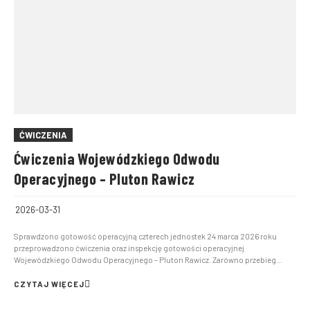
ĆWICZENIA
Ćwiczenia Wojewódzkiego Odwodu
Operacyjnego – Pluton Rawicz
2026-03-31
Sprawdzono gotowość operacyjną czterech jednostek 24 marca 2026 roku
przeprowadzono ćwiczenia oraz inspekcję gotowości operacyjnej
Wojewódzkiego Odwodu Operacyjnego – Pluton Rawicz. Zarówno przebieg
działań, jak i poziom przygotowania został oceniony pozytywnie. Podczas
ćwiczeń realizowano wariant „BRUDNA WODA” , który polegał na organizacji w...
CZYTAJ WIĘCEJ