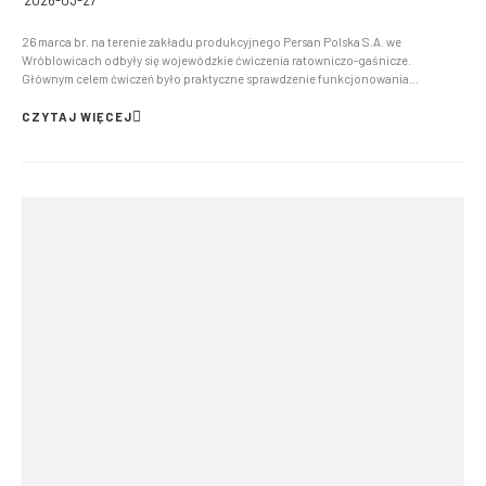
2026-03-27
26 marca br. na terenie zakładu produkcyjnego Persan Polska S.A. we
Wróblowicach odbyły się wojewódzkie ćwiczenia ratowniczo-gaśnicze.
Głównym celem ćwiczeń było praktyczne sprawdzenie funkcjonowania
zewnętrznego planu operacyjno-ratowniczego w przypadku wystąpienia awarii
przemysłowej. Ćwiczenia były także okazją do doskonalenia współdziałani...
CZYTAJ WIĘCEJ