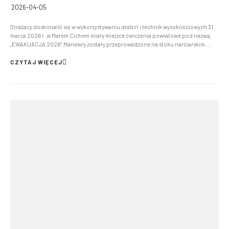
2026-04-05
Strażacy doskonalili się w wykorzystywaniu drabin i technik wysokościowych 31
marca 2026 r. w Małem Cichem miały miejsce ćwiczenia powiatowe pod nazwą
„EWAKUACJA 2026”.Manewry zostały przeprowadzone na stoku narciarskim.
Epizod ćwiczeń zakładał awarię kolei krzesełkowej. Z powodu braku możliwości
uruchomienia zasilania awaryjnego podjęto decyz...
CZYTAJ WIĘCEJ